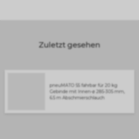
Zuletzt gesehen
pneuMATO 55 fahrbar für 20 kg
Gebinde mit Innen-ø 285-305 mm,
6.5 m Abschmierschlauch