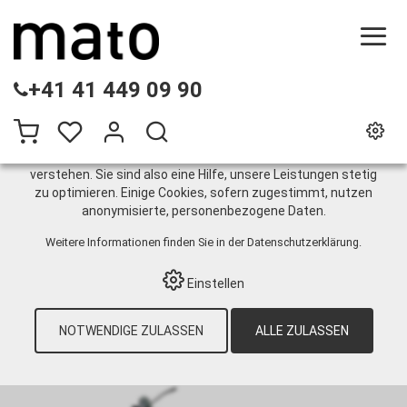
DIESE WEBSITE VERWENDET COOKIES
+41 41 449 09 90
Wir nutzen auf unserer Website verschiedene Cookies:
Einige sind notwendig für den korrekten Betrieb der Website,
andere ermöglichen Ihnen mehr Funktionalitäten, und noch
andere helfen uns dabei, die Nutzenden besser zu
verstehen. Sie sind also eine Hilfe, unsere Leistungen stetig
zu optimieren. Einige Cookies, sofern zugestimmt, nutzen
Fahrbar
anonymisierte, personenbezogene Daten.
Weitere Informationen finden Sie in der
Datenschutzerklärung
.
HOME
›
E-SHOP
›
SCHMIERTECHNIK
›
FETT
›
Einstellen
HOCHDRUCKABSCHMIERGERÄTE
›
PNEUMATISCH
›
FAHRBAR
›
PNEUMATO 55
FAHRBAR FÜR 20 KG GEBINDE MIT INNEN-
NOTWENDIGE ZULASSEN
ALLE ZULASSEN
Ø 285-305 MM, 6.5 M ABSCHMIERSCHLAUCH