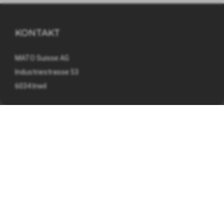
KONTAKT
MATO Suisse AG
Industriestrasse 53
6034 Inwil
041 449 09 90
info@mato.ch
INFORMATIONEN
Impressum
Datenschutzerklärung
AGB