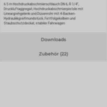
6.5 m Hochdruckabschmierschlauch DN 6, R 1/4",
Druckluftaggregat, Hochdruckabschmierpistole mit
Lineargrehgelenk und Düsenrohr mit 4-Backen-
Hydrauliikgreifmundstück, Fettfolgekolben und
Staubschutzdeckel, stabiler Fahrwagen
Downloads
Zubehör (22)