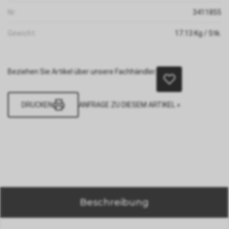
Nr:
3411855
Gewicht:
17.13
Kg
/ Stk.
Beziehen Sie Artikel über unsere Fachhändler.
DRUCKEN
ANFRAGE ZU DIESEM ARTIKEL »
Beschreibung