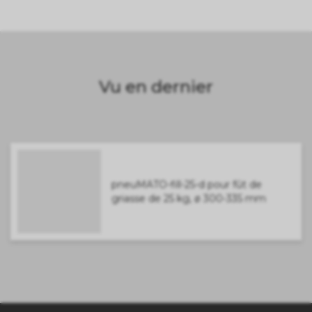
Vu en dernier
pneuMATO-fill-25-d pour fût de
griasse de 25 kg, ø 300-335 mm