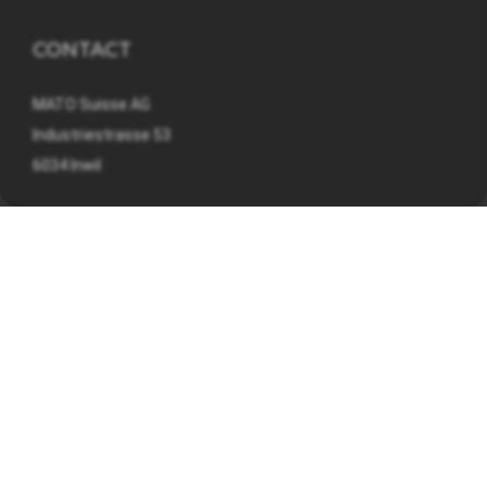
CONTACT
MATO Suisse AG
Industriestrasse 53
6034 Inwil
041 449 09 90
info@mato.ch
INFORMATIONS
Mentions légales
Déclaration de confidentialité
Conditions générales d'affaires