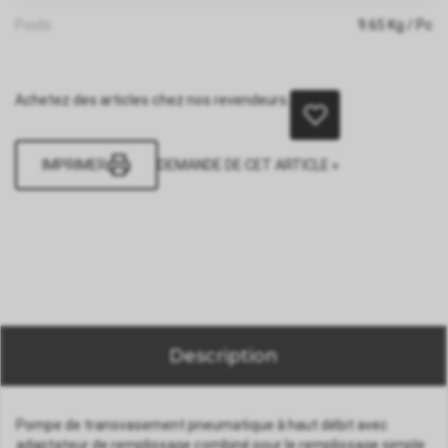
Poids:
9.65
Kg
/ Pc
Achetez des articles chez nos revendeurs.
IMPRIMER
DEMANDE DE CET ARTICLE »
Description
Pompe de transvasement pneumatique à haut débit avec
adaptateur de remplissage combiné pour le remplissage simple