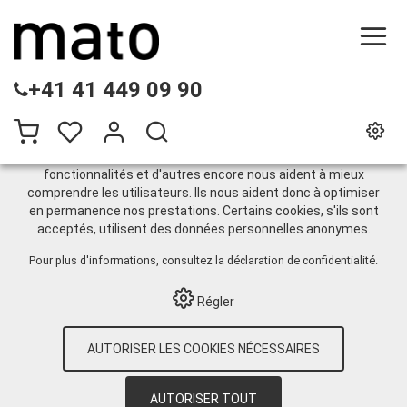
CE SITE UTILISE DES COOKIES
+41 41 449 09 90
.
Nous utilisons différents cookies sur notre site web :
certains sont nécessaires au bon fonctionnement du site,
d'autres vous permettent d'accéder à davantage de
fonctionnalités et d'autres encore nous aident à mieux
comprendre les utilisateurs. Ils nous aident donc à optimiser
Pneumatique
en permanence nos prestations. Certains cookies, s'ils sont
acceptés, utilisent des données personnelles anonymes.
Pour plus d'informations, consultez
la déclaration de confidentialité
.
HOME
›
E-SHOP
›
TECHNIQUE DE
LUBRIFICATION
›
GRAISSE
›
APPAREILS DE
Régler
REMPLISSAGE
›
PNEUMATIQUE
›
PNEUMATO-FILL-25-D POUR FÛT DE
GRIASSE DE 25 KG, Ø 300-335 MM
AUTORISER LES COOKIES NÉCESSAIRES
AUTORISER TOUT