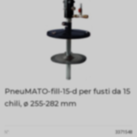
PneuMATO-fill-15-d per fusti da 15
chili, ø 255-282 mm
N°:
3371548