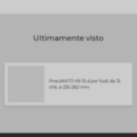
Ultimamente visto
PneuMATO-fill-15-d per fusti da 15
chili, ø 255-282 mm