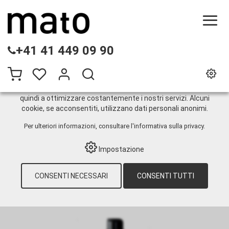
QUESTO SITO WEB UTILIZZA I COOKIE
+41 41 449 09 90
Sul nostro sito web utilizziamo diversi cookie: alcuni sono
necessari per il corretto funzionamento del sito, altri
consentono di utilizzare più funzionalità, altri ancora ci
aiutano a comprendere meglio i nostri utenti. Ci aiutano
quindi a ottimizzare costantemente i nostri servizi. Alcuni
cookie, se acconsentiti, utilizzano dati personali anonimi.
Pneumatiche
Per ulteriori informazioni, consultare
l'informativa sulla privacy
.
Impostazione
HOME
›
E-SHOP
›
TECNOLOGIA DI
LUBRIFICAZIONE
›
GRASSO
›
APPARECCHIATURE DI RIEMPIMENTO
›
CONSENTI NECESSARI
CONSENTI TUTTI
PNEUMATICHE
›
PNEUMATO-FILL-15-D PER
FUSTI DA 15 CHILI, Ø 255-282 MM