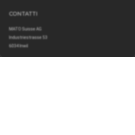
CONTATTI
MATO Suisse AG
Industriestrasse 53
6034 Inwil
041 449 09 90
info@mato.ch
INFORMAZIONI SU
Nota legale
Informativa sulla privacy
Termini e condizioni generali