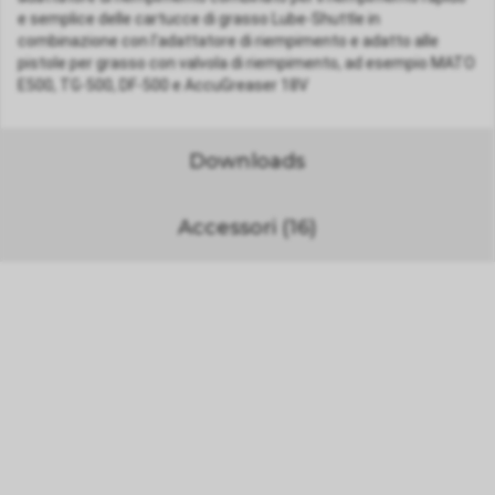
e semplice delle cartucce di grasso Lube-Shuttle in
combinazione con l'adattatore di riempimento e adatto alle
pistole per grasso con valvola di riempimento, ad esempio MATO
E500, TG-500, DF-500 e AccuGreaser 18V
Downloads
Accessori (16)