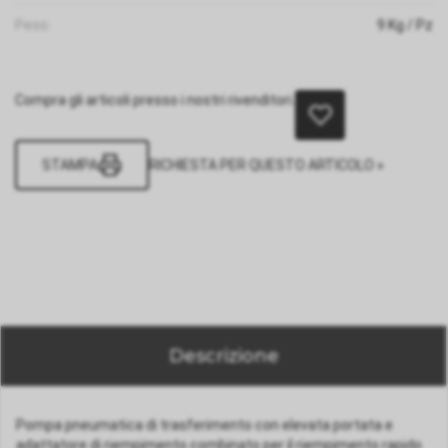
Peso:
9
Kg
/ Pz
Compra gli articoli presso i nostri rivenditori.
STAMPA
RICHIESTA PER QUESTO ARTICOLO »
Descrizione
Pompa pneumatica di trasferimento con elevata portata e
adattatore di riempimento combinato per il riempimento rapido