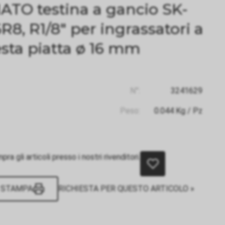
ATO testina a gancio SK-
6R8, R1/8" per ingrassatori a
esta piatta ø 16 mm
N°:
3241629
Peso:
0.044
Kg
/ Pz
ra gli articoli presso i nostri rivenditori.
STAMPA
RICHIESTA PER QUESTO ARTICOLO »