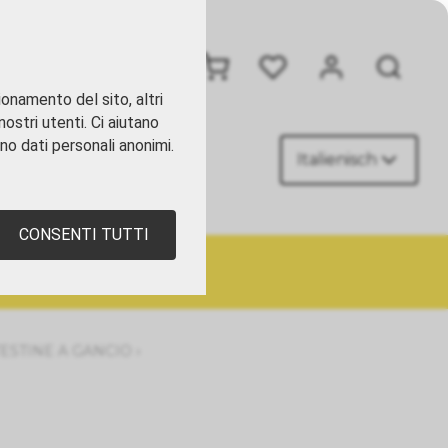
+41 41 449 09 90
ionamento del sito, altri
ostri utenti. Ci aiutano
ano dati personali anonimi.
Italienisch
TATTI
CONSENTI TUTTI
›
TESTINE A GANCIO