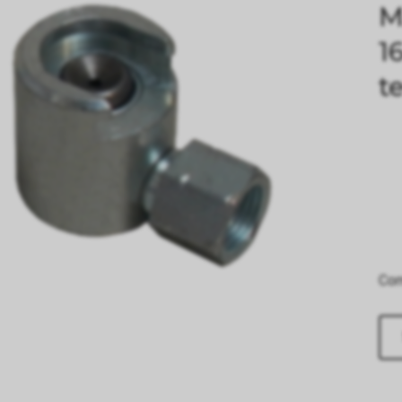
M
1
t
Comp