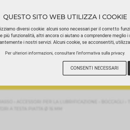
QUESTO SITO WEB UTILIZZA I COOKIE
izziamo diversi cookie: alcuni sono necessari per il corretto funz
e più funzionalità, altri ancora ci aiutano a comprendere meglio i n
ntemente i nostri servizi. Alcuni cookie, se acconsentiti, utilizz
SCARICAMENTO
TUTORIAL VIDEOS
CON
Per ulteriori informazioni, consultare
l'informativa sulla privacy
.
CONSENTI NECESSARI
›
›
›
RASSO
ACCESSORI PER LA LUBRIFICAZIONE
BOCCAGLI
ORI A TESTA PIATTA Ø 16 MM