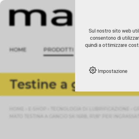
Sul nostro sito web util
consentono di utilizzar
quindi a ottimizzare costa
HOME
PRODOTTI
CHI SIAMO
Impostazione
Testine a gancio
›
›
›
HOME
E-SHOP
TECNOLOGIA DI LUBRIFICAZIONE
G
MATO TESTINA A GANCIO SK-16R8, R1/8" PER INGRASSAT