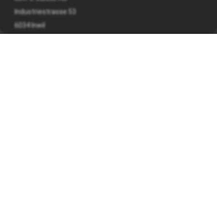
Industriestrasse 53
6034 Inwil
041 449 09 90
info@mato.ch
INFORMAZIONI SU
Nota legale
Informativa sulla privacy
Termini e condizioni generali
ORARI DI APERTURA
Da lunedì a venerdì