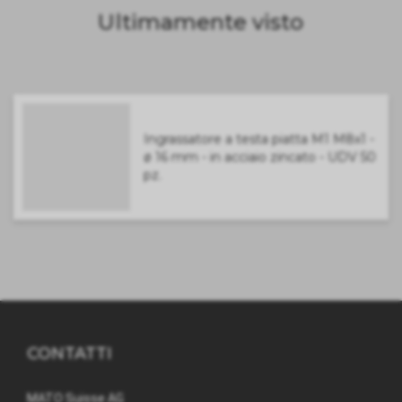
Ultimamente visto
Ingrassatore a testa piatta M1 M8x1 -
ø 16 mm - in acciaio zincato - UDV 50
pz.
CONTATTI
MATO Suisse AG