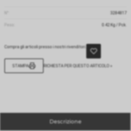
N°:
3284817
Peso:
0.42
Kg
/ Pck.
Compra gli articoli presso i nostri rivenditori.
STAMPA
RICHIESTA PER QUESTO ARTICOLO »
Descrizione