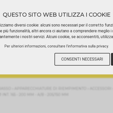
QUESTO SITO WEB UTILIZZA I COOKIE
izziamo diversi cookie: alcuni sono necessari per il corretto funz
e più funzionalità, altri ancora ci aiutano a comprendere meglio i n
ntemente i nostri servizi. Alcuni cookie, se acconsentiti, utilizz
SCARICAMENTO
TUTORIAL VIDEOS
CON
Per ulteriori informazioni, consultare
l'informativa sulla privacy
.
CONSENTI NECESSARI
asso
›
›
RASSO
APPARECCHIATURE DI RIEMPIMENTO
ACCESSORI
. 165 - 200 MM - A/B - 205/150 MM