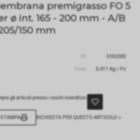
embrana premigrasso FO 5
er ø int. 165 - 200 mm - A/B
 205/150 mm
N°:
3392000
Peso:
0.411
Kg
/ Pz
ra gli articoli presso i nostri rivenditori.
STAMPA
RICHIESTA PER QUESTO ARTICOLO »