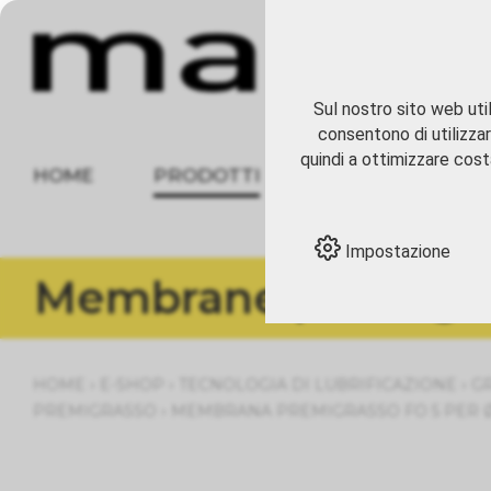
Sul nostro sito web util
consentono di utilizzar
quindi a ottimizzare costa
HOME
PRODOTTI
CHI SIAMO
Impostazione
Membrane premigr
›
›
›
HOME
E-SHOP
TECNOLOGIA DI LUBRIFICAZIONE
G
›
PREMIGRASSO
MEMBRANA PREMIGRASSO FO 5 PER Ø INT