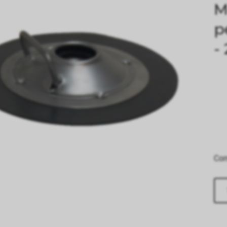
M
p
-
Comp