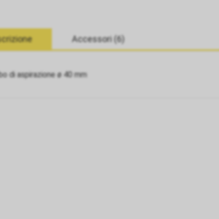
crizione
Accessori (6)
bo di aspirazione ø 40 mm