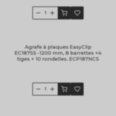
Agrafe à plaques EasyClip
EC187SS -1200 mm, 8 barrettes +4
tiges + 10 rondelles. ECP187NCS