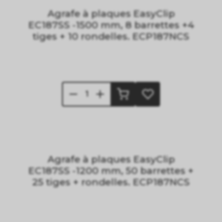
Agrafe à plaques EasyClip
EC187SS -1500 mm, 8 barrettes +4
tiges + 10 rondelles. ECP187NCS
Agrafe à plaques EasyClip
EC187SS -1200 mm, 50 barrettes +
25 tiges + rondelles. ECP187NCS