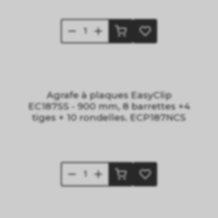
Agrafe à plaques EasyClip
EC187SS - 900 mm, 8 barrettes +4
tiges + 10 rondelles. ECP187NCS