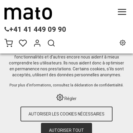
CE SITE UTILISE DES COOKIES
+41 41 449 09 90
.
Nous utilisons différents cookies sur notre site web :
certains sont nécessaires au bon fonctionnement du site,
d'autres vous permettent d'accéder à davantage de
fonctionnalités et d'autres encore nous aident à mieux
comprendre les utilisateurs. Ils nous aident donc à optimiser
Agrafe à plaques
en permanence nos prestations. Certains cookies, s'ils sont
acceptés, utilisent des données personnelles anonymes.
ECP187SS-NCS
Pour plus d'informations, consultez
la déclaration de confidentialité
.
Régler
HOME
›
E-SHOP
›
ENTRETIEN DE BANDES
TRANSPORTEUSES
›
BANDE
AUTORISER LES COOKIES NÉCESSAIRES
TRANSPORTEUSE LIGHT DUTY
›
SYSTÈMES
À MARTEAU
›
SYSTÈMES EASYCLIP
›
CONNECTEUR
›
AGRAFE À PLAQUES
AUTORISER TOUT
ECP187SS-NCS