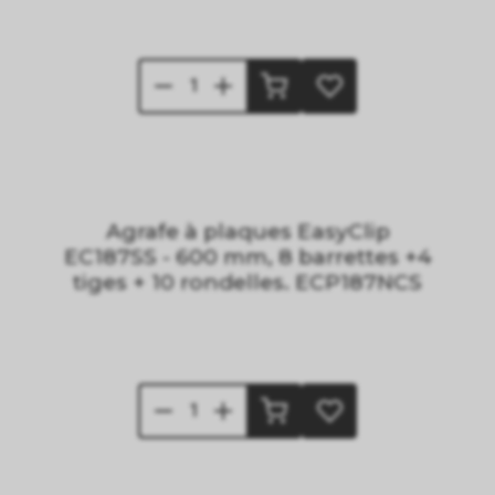
Agrafe à plaques EasyClip
EC187SS - 600 mm, 8 barrettes +4
tiges + 10 rondelles. ECP187NCS