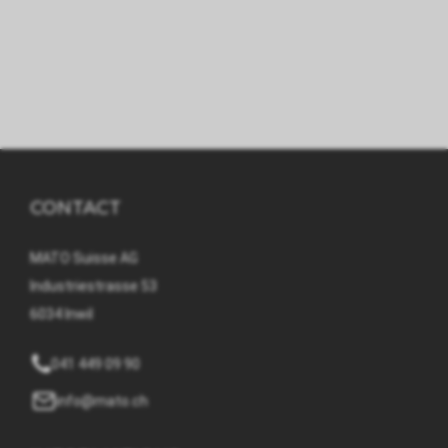
CONTACT
MATO Suisse AG
Industriestrasse 53
6034 Inwil
041 449 09 90
info@mato.ch