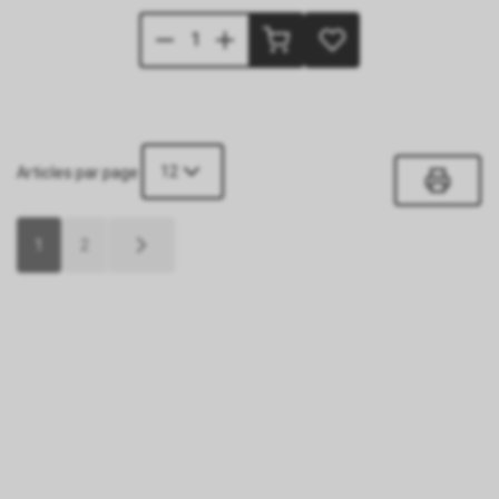
12
Articles par page
1
2