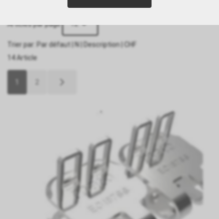
12
Articles par page
Trier par:
Par défaut
|
N
|
Description
|
CHF
14 Article
1
2