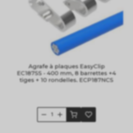
Agrafe à plaques EasyClip
EC187SS - 400 mm, 8 barrettes +4
tiges + 10 rondelles. ECP187NCS