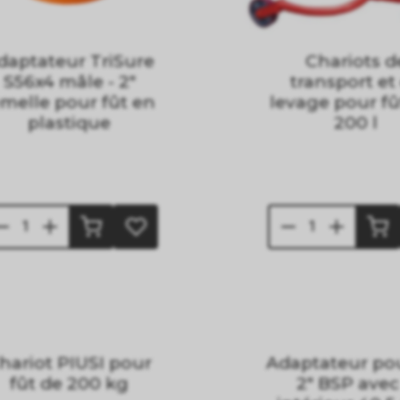
daptateur TriSure
Chariots d
S56x4 mâle - 2"
transport et
emelle pour fût en
levage pour fû
plastique
200 l
hariot PIUSI pour
Adaptateur pou
fût de 200 kg
2" BSP avec