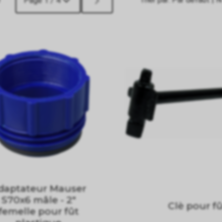
Page 1 / 4
daptateur Mauser
S70x6 mâle - 2"
Clè pour f
femelle pour fût