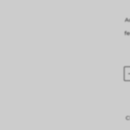
A
f
C