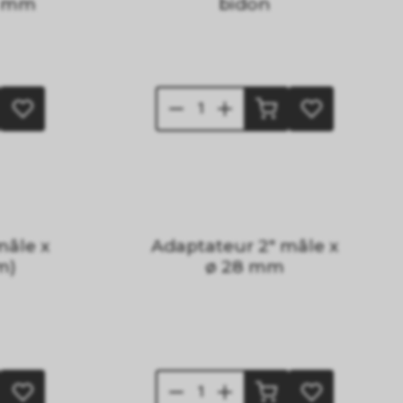
5 mm
bidon
mâle x
Adaptateur 2" mâle x
m)
ø 28 mm