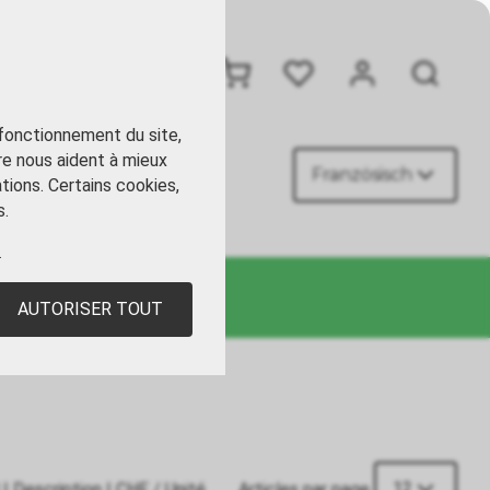
+41 41 449 09 90
 fonctionnement du site,
re nous aident à mieux
Französisch
ACT
tions. Certains cookies,
s.
.
AUTORISER TOUT
12
|
Description
|
CHF
/ Unité
Articles par page