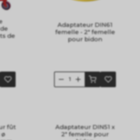
e
Adaptateur DIN61
 de
femelle - 2" femelle
ts de
pour bidon
r fût
Adaptateur DIN51 x
 ø
2" femelle pour