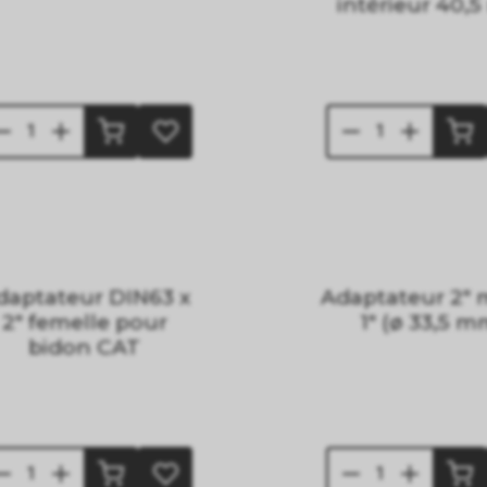
intérieur 40,
daptateur DIN63 x
Adaptateur 2" 
2" femelle pour
1" (ø 33,5 m
bidon CAT