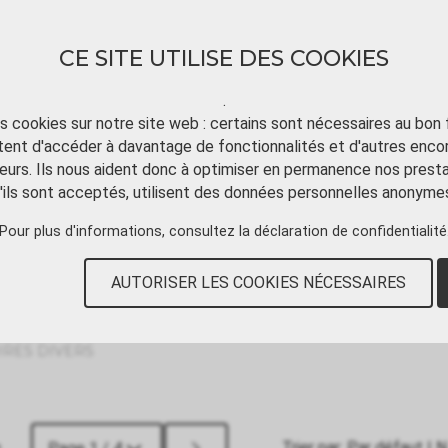
CE SITE UTILISE DES COOKIES
.
ts cookies sur notre site web : certains sont nécessaires au bon
ent d'accéder à davantage de fonctionnalités et d'autres enco
TÉLÉCHARGER
TUTORIAL VIDÉO
CONT
eurs. Ils nous aident donc à optimiser en permanence nos presta
'ils sont acceptés, utilisent des données personnelles anonyme
Pour plus d'informations, consultez
la déclaration de confidentialité
AUTORISER LES COOKIES NÉCESSAIRES
IRES DIVERS
e
Trier par:
Par défaut
|
N