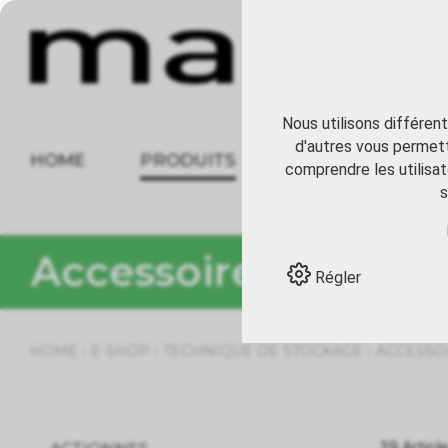
Nous utilisons différen
d'autres vous permett
HOME
PRODUITS
À PROPOS
comprendre les utilisat
s
Accessoires divers
Régler
›
›
›
HOME
E-SHOP
TECHNIQUE DE STOCKAGE
ACCESSO
39 Articl