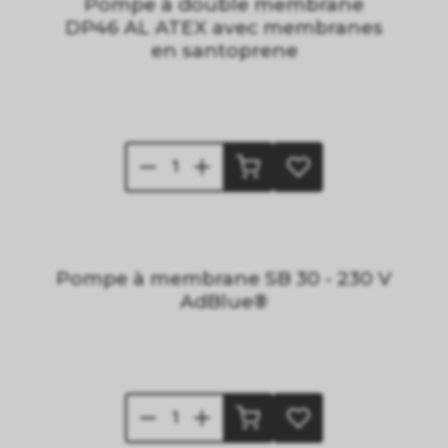
Pompe à double membrane
DP46 AL ATEX avec membranes
en santoprene
Pompe à membrane SB 30 - 230 V
AdBlue®