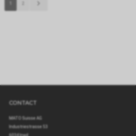
1
2
CONTACT
MATO Suisse AG
Industriestrasse 53
6034 Inwil