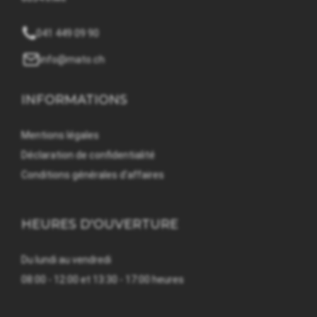
041 449 09 90
info@mato.ch
INFORMATIONS
Mentions légales
Déclaration de confidentialité
Conditions générales d'affaires
HEURES D'OUVERTURE
Du lundi au vendredi
08:00 - 12:00 et 13:30 - 17:00 heures