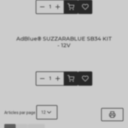
AdBlue® SUZZARABLUE SB34 KIT
- 12V
12
Articles par page