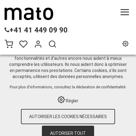
CE SITE UTILISE DES COOKIES
+41 41 449 09 90
.
Nous utilisons différents cookies sur notre site web :
certains sont nécessaires au bon fonctionnement du site,
d'autres vous permettent d'accéder à davantage de
fonctionnalités et d'autres encore nous aident à mieux
comprendre les utilisateurs. Ils nous aident donc à optimiser
Pompes à membrane
en permanence nos prestations. Certains cookies, s'ils sont
acceptés, utilisent des données personnelles anonymes.
Pour plus d'informations, consultez
la déclaration de confidentialité
.
HOME
›
E-SHOP
›
TECHNIQUE
INDUSTRIELLE
›
ADBLUE® / EAU
›
POMPES
Régler
À MEMBRANE
AUTORISER LES COOKIES NÉCESSAIRES
12
Articles par page
Trier par:
Par défaut
|
N
|
Description
|
CHF
AUTORISER TOUT