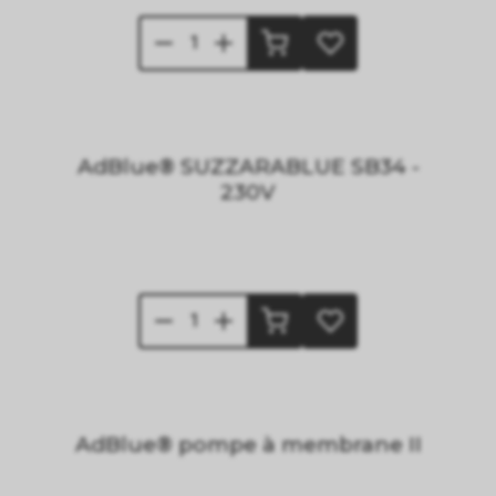
AdBlue® SUZZARABLUE SB34 -
230V
AdBlue® pompe à membrane II