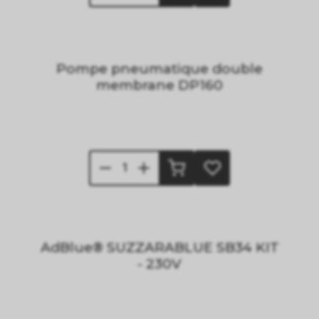
Pompe pneumatique double
membrane DP160
AdBlue® SUZZARABLUE SB34 KIT
- 230V