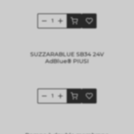
SUZZARABLUE SB34 24V
AdBlue® PIUSI