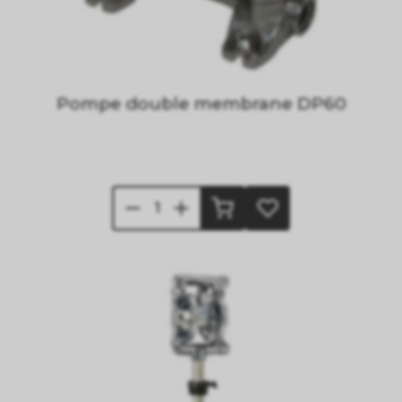
Pompe double membrane DP60