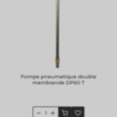
Pompe pneumatique double
membrande DP60 T