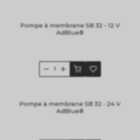
Pompe à membrane SB 32 - 12 V
AdBlue®
Pompe à membrane SB 32 - 24 V
AdBlue®