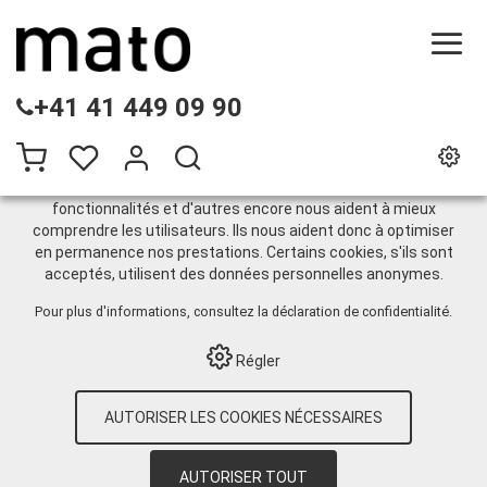
CE SITE UTILISE DES COOKIES
+41 41 449 09 90
.
Nous utilisons différents cookies sur notre site web :
certains sont nécessaires au bon fonctionnement du site,
d'autres vous permettent d'accéder à davantage de
fonctionnalités et d'autres encore nous aident à mieux
comprendre les utilisateurs. Ils nous aident donc à optimiser
Paquets
en permanence nos prestations. Certains cookies, s'ils sont
acceptés, utilisent des données personnelles anonymes.
Pour plus d'informations, consultez
la déclaration de confidentialité
.
HOME
›
E-SHOP
›
TECHNIQUE
INDUSTRIELLE
›
INDUSTRIE CHIMIQUE /
Régler
PHARMACEUTIQUE / ALIMENTAIRE
›
POMPES
›
POMPES POUR FÛTS
›
PAQUETS
AUTORISER LES COOKIES NÉCESSAIRES
PVDF
AUTORISER TOUT