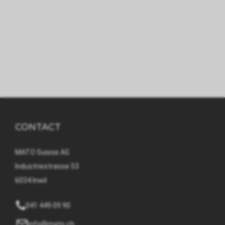
CONTACT
MATO Suisse AG
Industriestrasse 53
6034 Inwil
041 449 09 90
info@mato.ch