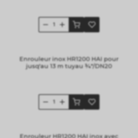
Enrouleur inox HR1200 HAI pour
jusq'au 13 m tuyau ¾"/DN20
Enrouleur HR1200 HAI inox avec