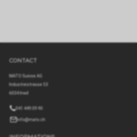
CONTACT
MATO Suisse AG
Industriestrasse 53
6034 Inwil
041 449 09 90
info@mato.ch