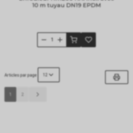
10 m tuyau DN19 EPDM
12
Articles par page
1
2