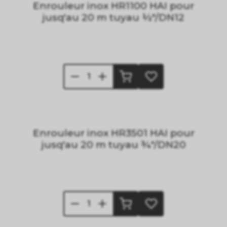
Enrouleur inox HR1100 HAI pour
jusq'au 20 m tuyau ½"/DN12
Enrouleur inox HR3501 HAI pour
jusq'au 20 m tuyau ¾"/DN20