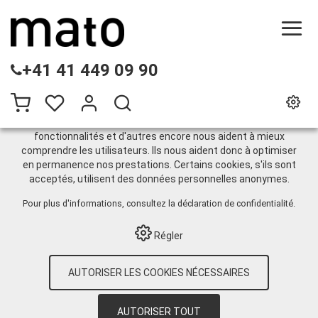
CE SITE UTILISE DES COOKIES
+41 41 449 09 90
.
Nous utilisons différents cookies sur notre site web :
certains sont nécessaires au bon fonctionnement du site,
d'autres vous permettent d'accéder à davantage de
fonctionnalités et d'autres encore nous aident à mieux
comprendre les utilisateurs. Ils nous aident donc à optimiser
AdBlue
en permanence nos prestations. Certains cookies, s'ils sont
acceptés, utilisent des données personnelles anonymes.
Pour plus d'informations, consultez
la déclaration de confidentialité
.
HOME
›
E-SHOP
›
TECHNIQUE DE
STOCKAGE
›
ENROULEUR DE TUYAU
›
Régler
OUVERT
›
ADBLUE
AUTORISER LES COOKIES NÉCESSAIRES
12
Articles par page
Trier par:
Par défaut
|
N
|
Description
|
CHF
AUTORISER TOUT