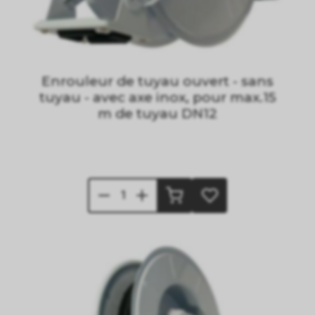
Enrouleur de tuyau ouvert - sans
tuyau - avec axe inox, pour max.15
m de tuyau DN12