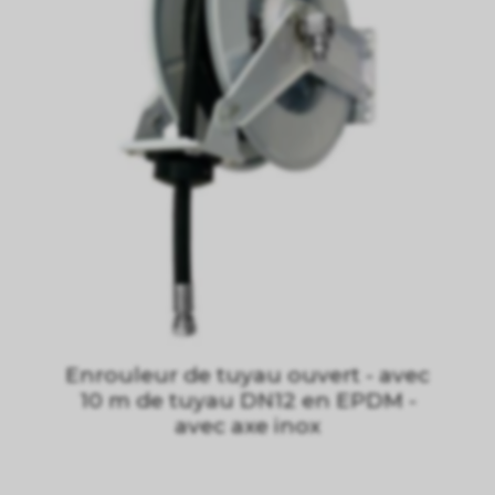
Enrouleur de tuyau ouvert - avec
10 m de tuyau DN12 en EPDM -
avec axe inox