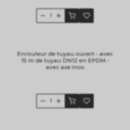
Enrouleur de tuyau ouvert - avec
15 m de tuyau DN12 en EPDM -
avec axe inox