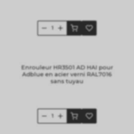
Enrouleur HR3501 AD HAI pour
Adblue en acier verni RAL7016
sans tuyau