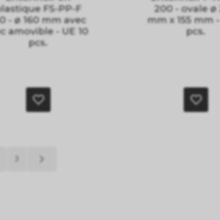
plastique FS-PP-F
200 - ovale ø
0 - ø 160 mm avec
mm x 155 mm -
c amovible - UE 10
pcs.
pcs.
3