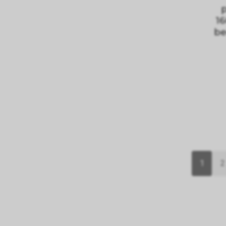
16
be
1
2