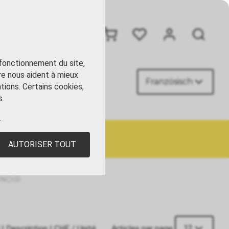
+41 41 449 09 90
 fonctionnement du site,
re nous aident à mieux
Französisch
ACT
tions. Certains cookies,
s.
.
AUTORISER TOUT
NNOIR
12
|
Description
|
CHF
/ Unité
Articles par page