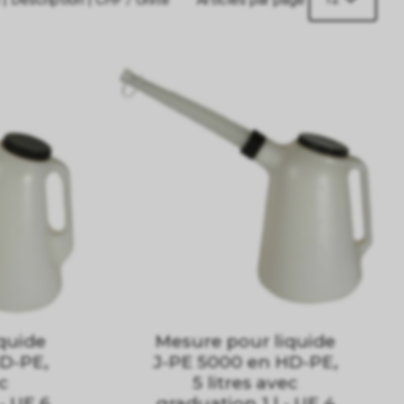
quide
Mesure pour liquide
D-PE,
J-PE 5000 en HD-PE,
ec
5 litres avec
- UE 6
graduation 1 l - UE 4