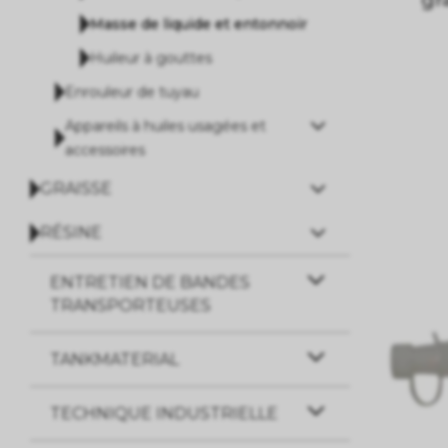
Masse de liquide et entonnoir
Huileur à gouttes
Enrouleur de tuyau
Appareils à huiles usagées et
accessoires
GRAISSE
RÉSINE
ENTRETIEN DE BANDES
TRANSPORTEUSES
TANKMATERIAL
TECHNIQUE INDUSTRIELLE