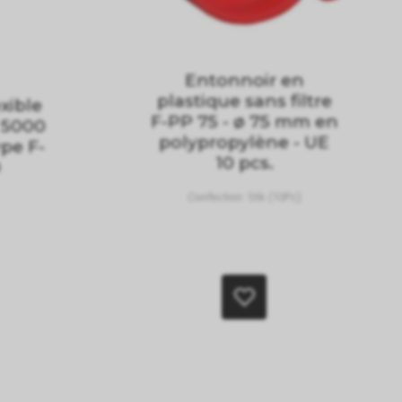
Entonnoir en
plastique sans filtre
xible
F-PP 75 - ø 75 mm en
 5000
polypropylène - UE
ype F-
10 pcs.
0
Confection:
Stk (10Pc)