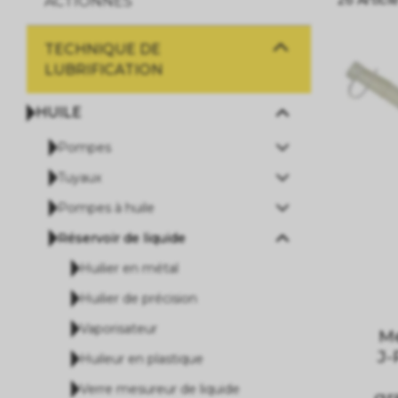
ACTIONNES
TECHNIQUE DE
LUBRIFICATION
HUILE
Pompes
Tuyaux
Pompes à huile
Réservoir de liquide
Huilier en métal
Huilier de précision
Vaporisateur
Me
J-
Huileur en plastique
Verre mesureur de liquide
gr