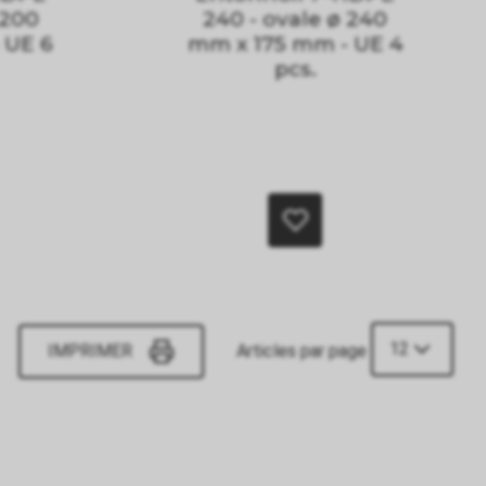
 200
240 - ovale ø 240
 UE 6
mm x 175 mm - UE 4
pcs.
12
IMPRIMER
Articles par page