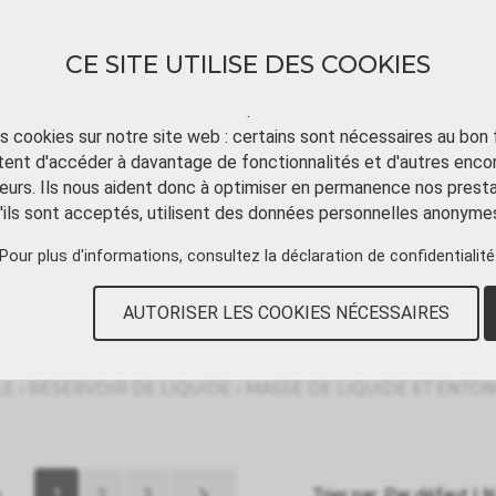
CE SITE UTILISE DES COOKIES
.
ts cookies sur notre site web : certains sont nécessaires au bon
ent d'accéder à davantage de fonctionnalités et d'autres enco
TÉLÉCHARGER
TUTORIAL VIDÉO
CONT
eurs. Ils nous aident donc à optimiser en permanence nos presta
'ils sont acceptés, utilisent des données personnelles anonyme
Pour plus d'informations, consultez
la déclaration de confidentialité
 entonnoir
AUTORISER LES COOKIES NÉCESSAIRES
›
›
LE
RÉSERVOIR DE LIQUIDE
MASSE DE LIQUIDE ET ENTO
e
1
2
3
Trier par:
Par défaut
|
N