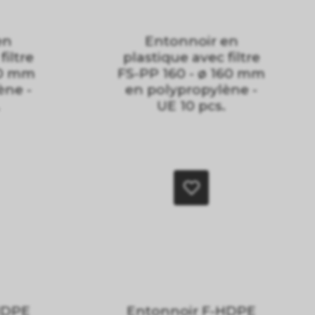
en
Entonnoir en
filtre
plastique avec filtre
60 mm
FS-PP 160 - ø 160 mm
ène -
en polypropylène -
UE 10 pcs.
HDPE
Entonnoir F-HDPE