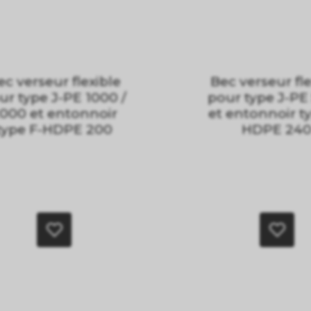
ec verseur flexible
Bec verseur fle
ur type J-PE 1000 /
pour type J-PE
000 et entonnoir
et entonnoir t
type F-HDPE 200
HDPE 24