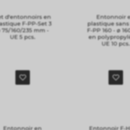
et d'entonnoirs en
Entonnoir 
astique F-PP-Set 3
plastique sans 
 75/160/235 mm -
F-PP 160 - ø 1
UE 5 pcs.
en polypropyl
UE 10 pcs.
Entonnoir en
Entonnoir F-