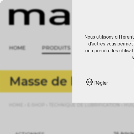
Nous utilisons différen
d'autres vous permett
HOME
PRODUITS
À PROPOS
comprendre les utilisat
s
Masse de liquide et
Régler
›
›
›
HOME
E-SHOP
TECHNIQUE DE LUBRIFICATION
HUI
26 Articl