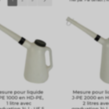
sure pour liquide
Mesure pour li
PE 1000 en HD-PE,
J-PE 2000 en H
1 litre avec
2 litres av
aduation ¼ l - UE 5
graduation ½ l 