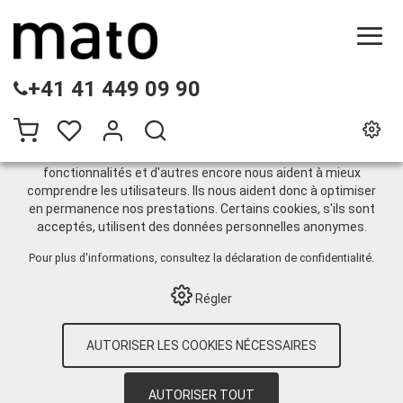
CE SITE UTILISE DES COOKIES
+41 41 449 09 90
.
Nous utilisons différents cookies sur notre site web :
certains sont nécessaires au bon fonctionnement du site,
d'autres vous permettent d'accéder à davantage de
fonctionnalités et d'autres encore nous aident à mieux
comprendre les utilisateurs. Ils nous aident donc à optimiser
Pompes à main
en permanence nos prestations. Certains cookies, s'ils sont
acceptés, utilisent des données personnelles anonymes.
Pour plus d'informations, consultez
la déclaration de confidentialité
.
HOME
›
E-SHOP
›
TECHNIQUE
INDUSTRIELLE
›
ESSENCE
›
POMPES À
Régler
MAIN
Trier par:
Par défaut
|
N
|
Description
|
CHF
AUTORISER LES COOKIES NÉCESSAIRES
4 Article
AUTORISER TOUT