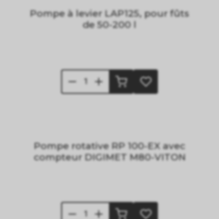
Pompe à levier LAP125, pour fûts
de 50-200 l
Pompe rotative RP 100-EX avec
compteur DIGIMET M80-VITON