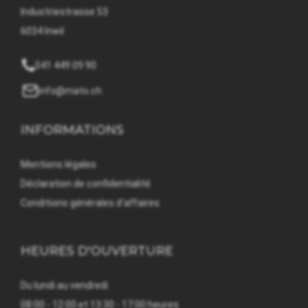
Industriestrasse 53
6034 Inwil
041 449 09 90
info@mato.ch
INFORMATIONS
Mentions légales
Déclaration de confidentialité
Conditions générales d'affaires
HEURES D'OUVERTURE
Du lundi au vendredi
08:00 - 12:00 et 13:30 - 17:00 heures