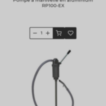
Pompe à manivelle en aluminium
RP100-EX