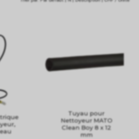
Tuyau pour
trique
Nettoyeur MATO
yeur,
Clean Boy 8 x 12
ceau
mm