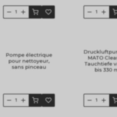
Druckluftpu
Pompe électrique
MATO Clea
pour nettoyeur,
Tauchtiefe v
sans pinceau
bis 330