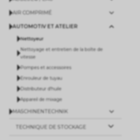
AIR COMPRIMÉ
AUTOMOTIV ET ATELIER
Nettoyeur
Nettoyage et entretien de la boîte de
vitesse
Pompes et accessoires
Enrouleur de tuyau
Distributeur d'huile
Appareil de mixage
MASCHINENTECHNIK
TECHNIQUE DE STOCKAGE