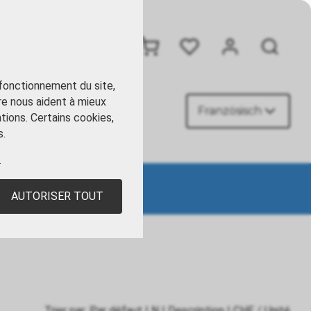
+41 41 449 09 90
 fonctionnement du site,
re nous aident à mieux
Französisch
ACT
tions. Certains cookies,
s.
.
AUTORISER TOUT
Trier par:
Par défaut
|
N
|
Description
|
CHF
/ Unité