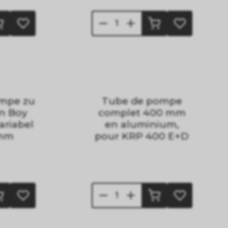
mpe zu
Tube de pompe
n Boy
complet 400 mm
ariabel
en aluminium,
 mm
pour KRP 400 E+D