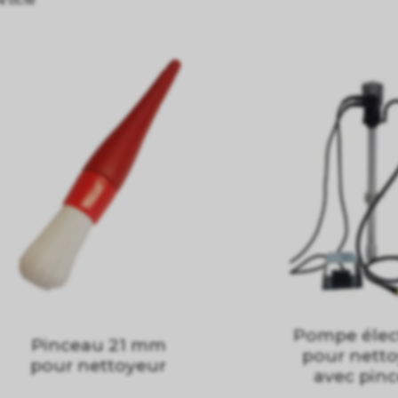
Pompe élec
Pinceau 21 mm
pour netto
pour nettoyeur
avec pin