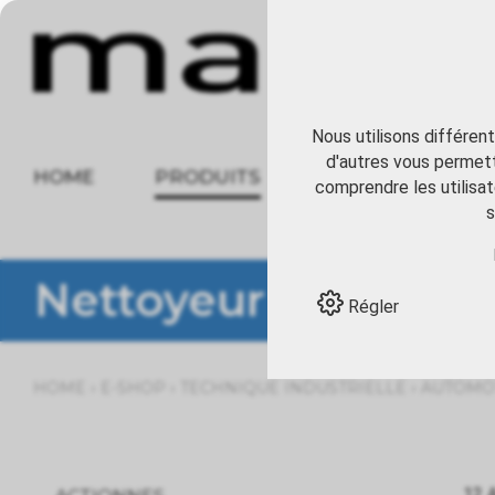
Nous utilisons différen
d'autres vous permett
HOME
PRODUITS
À PROPOS
comprendre les utilisat
s
Nettoyeur
Régler
›
›
›
HOME
E-SHOP
TECHNIQUE INDUSTRIELLE
AUTOMOT
12 A