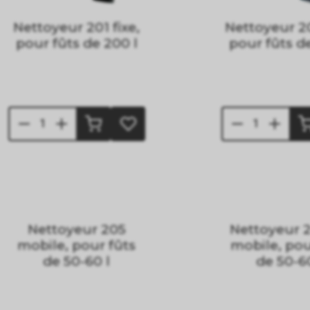
Nettoyeur 201 fixe,
Nettoyeur 20
pour fûts de 200 l
pour fûts d
Nettoyeur 205
Nettoyeur 
mobile, pour fûts
mobile, pou
de 50-60 l
de 50-60