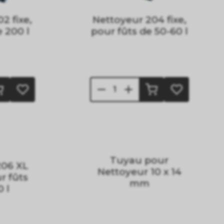
2 fixe,
Nettoyeur 204 fixe,
e 200 l
pour fûts de 50-60 l
Tuyau pour
206 XL
Nettoyeur 10 x 14
r fûts
mm
 l