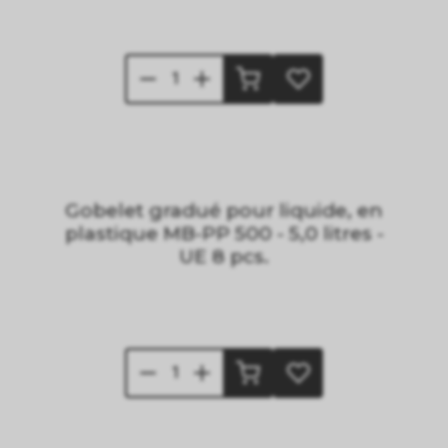
Gobelet gradué pour liquide, en
plastique MB-PP 500 - 5,0 litres -
UE 8 pcs.