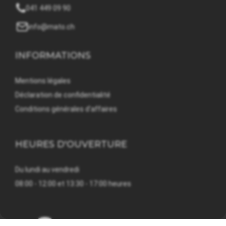
041 449 09 90
info@mato.ch
INFORMATIONS
Mentions légales
Déclaration de confidentialité
Conditions générales d'affaires
HEURES D'OUVERTURE
Du lundi au vendredi
08:00 - 12:00 et 13:30 - 17:00 heures