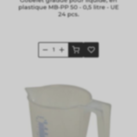
Gobelet gradué pour liquide, en
plastique MB-PP 50 - 0,5 litre - UE
24 pcs.