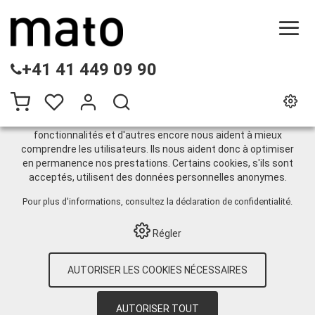
CE SITE UTILISE DES COOKIES
+41 41 449 09 90
.
Nous utilisons différents cookies sur notre site web :
certains sont nécessaires au bon fonctionnement du site,
d'autres vous permettent d'accéder à davantage de
fonctionnalités et d'autres encore nous aident à mieux
comprendre les utilisateurs. Ils nous aident donc à optimiser
Mesureur de liquide
en permanence nos prestations. Certains cookies, s'ils sont
acceptés, utilisent des données personnelles anonymes.
Pour plus d'informations, consultez
la déclaration de confidentialité
.
HOME
›
E-SHOP
›
TECHNIQUE DE
STOCKAGE
›
MESURE / PULVÉRISATEUR /
Régler
ENTONNOIR
›
MESUREUR DE LIQUIDE
Trier par:
Par défaut
|
N
|
Description
|
CHF
AUTORISER LES COOKIES NÉCESSAIRES
8 Article
AUTORISER TOUT