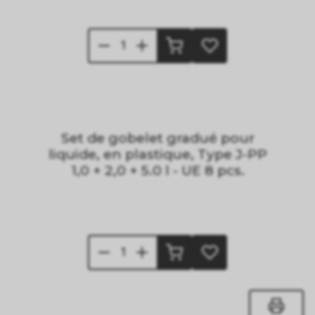
Set de gobelet gradué pour
liquide, en plastique, Type J-PP
1,0 + 2,0 + 5.0 l - UE 8 pcs.