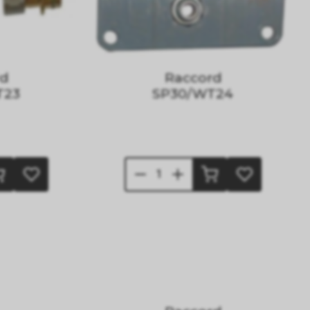
rd
Raccord
T23
SP30/WT24