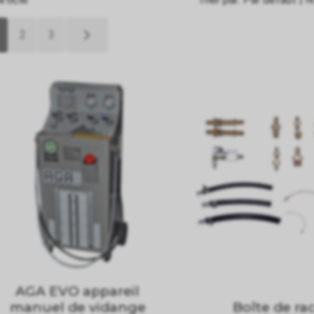
2
3
AGA EVO appareil
manuel de vidange
Boîte de ra