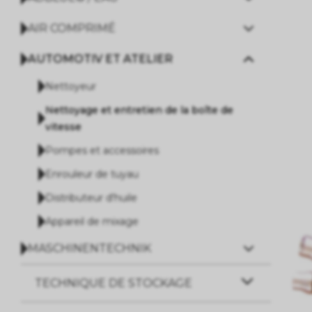
AIR COMPRIMÉ
AUTOMOTIV ET ATELIER
Nettoyeur
Nettoyage et entretien de la boîte de
vitesse
Pompes et accessoires
Enrouleur de tuyau
Distributeur d'huile
Appareil de mixage
MASCHINENTECHNIK
TECHNIQUE DE STOCKAGE