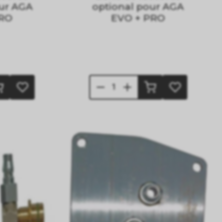
ur AGA
optional pour AGA
PRO
EVO + PRO