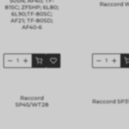
50SN; AF40; TF-
Raccord 
81SC; ZF5HP; 6L80;
6L90;TF-80SC;
AF21; TF-80SD;
AF40-6
Raccord
Raccord SP3
SP45/WT28