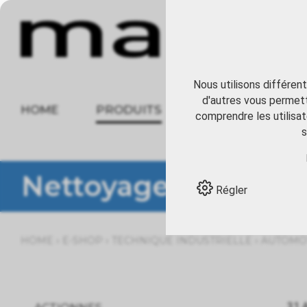
Nous utilisons différen
d'autres vous permett
HOME
PRODUITS
À PROPOS
comprendre les utilisat
s
Nettoyage et entreti
Régler
›
›
›
HOME
E-SHOP
TECHNIQUE INDUSTRIELLE
AUTOMOT
31 A