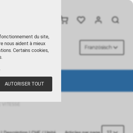
+41 41 449 09 90
 fonctionnement du site,
re nous aident à mieux
Französisch
ACT
tions. Certains cookies,
s.
.
sse
AUTORISER TOUT
 VITESSE
12
|
Description
|
CHF
/ Unité
Articles par page