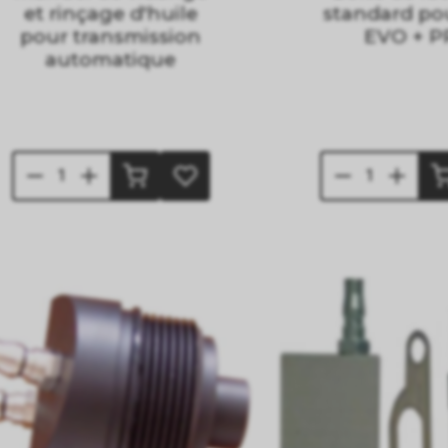
et rinçage d'huile
standard po
pour transmission
EVO + 
automatique