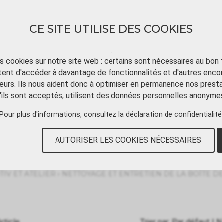
CE SITE UTILISE DES COOKIES
.
ts cookies sur notre site web : certains sont nécessaires au bon
ent d'accéder à davantage de fonctionnalités et d'autres enco
TÉLÉCHARGER
TUTORIAL VIDÉO
CONT
eurs. Ils nous aident donc à optimiser en permanence nos presta
'ils sont acceptés, utilisent des données personnelles anonyme
Pour plus d'informations, consultez
la déclaration de confidentialité
en de la boîte de vite
AUTORISER LES COOKIES NÉCESSAIRES
›
IV ET ATELIER
NETTOYAGE ET ENTRETIEN DE LA BOÎTE DE
rticle
Trier par:
Par défaut
|
N