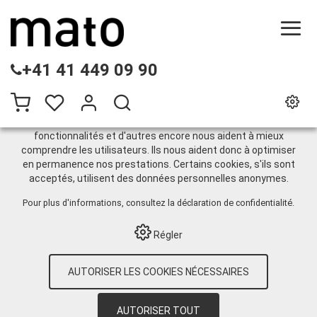
CE SITE UTILISE DES COOKIES
+41 41 449 09 90
.
Nous utilisons différents cookies sur notre site web :
certains sont nécessaires au bon fonctionnement du site,
d'autres vous permettent d'accéder à davantage de
fonctionnalités et d'autres encore nous aident à mieux
comprendre les utilisateurs. Ils nous aident donc à optimiser
Vous avez oublié votre
en permanence nos prestations. Certains cookies, s'ils sont
acceptés, utilisent des données personnelles anonymes.
nom d'utilisateur ou mot
Pour plus d'informations, consultez
la déclaration de confidentialité
.
de passe?
Régler
S'il vous plaît entrer votre adresse e-mail ci-dessous. Vous
AUTORISER LES COOKIES NÉCESSAIRES
recevrez vos détails d'utilisateur à l'adresse fournie.
Email:
AUTORISER TOUT