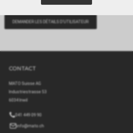
CONTACT
MATO Suisse AG
Industriestrasse 53
6034 Inwil
041 449 09 90
info@mato.ch