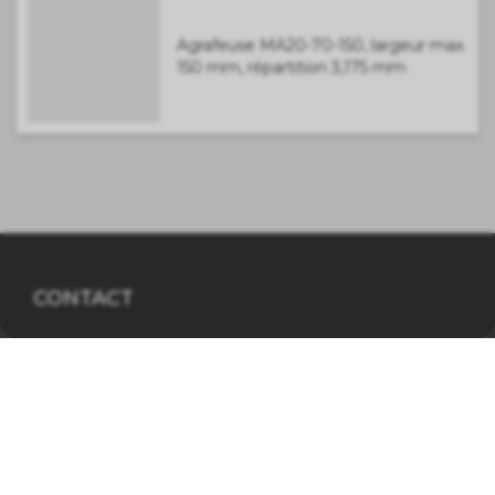
Agrafeuse MA20-70-150, largeur max.
150 mm, répartition 3,175 mm
CONTACT
MATO Suisse AG
Industriestrasse 53
6034 Inwil
041 449 09 90