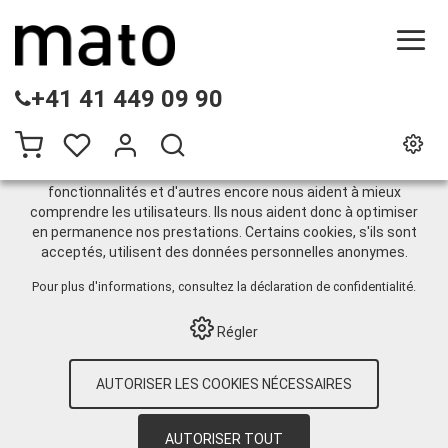
CE SITE UTILISE DES COOKIES
+41 41 449 09 90
.
Nous utilisons différents cookies sur notre site web :
certains sont nécessaires au bon fonctionnement du site,
d'autres vous permettent d'accéder à davantage de
fonctionnalités et d'autres encore nous aident à mieux
comprendre les utilisateurs. Ils nous aident donc à optimiser
Appareils et accessoires
en permanence nos prestations. Certains cookies, s'ils sont
acceptés, utilisent des données personnelles anonymes.
de système
Pour plus d'informations, consultez
la déclaration de confidentialité
.
Régler
HOME
›
E-SHOP
›
ENTRETIEN DE BANDES
TRANSPORTEUSES
›
BANDE
AUTORISER LES COOKIES NÉCESSAIRES
TRANSPORTEUSE LIGHT DUTY
›
SYSTÈMES
SPÉCIAUX POUR LA BLANCHISSERIE
›
CONNECTEUR À FIL PLAT M51.2 / M61.2
›
AUTORISER TOUT
APPAREILS ET ACCESSOIRES DE SYSTÈME
›