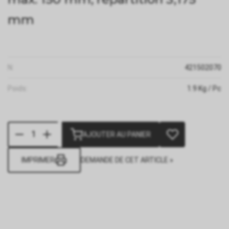
mm
N:
421502070
Poids:
1.9
Kg
/ Pc
AJOUTER AU PANIER
IMPRIMER
DEMANDE DE CET ARTICLE »