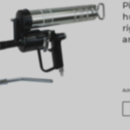
P
h
r
a
Ach