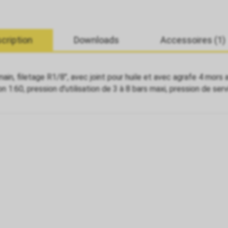
cription
Downloads
Accessoires (1)
main, filetage R1/8", avec joint pour huile et avec agrafe 4 mors
on 1:60, pression d'utilisation de 3 à 8 bars maxi, pression de ser