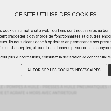
CE SITE UTILISE DES COOKIES
.
ts cookies sur notre site web : certains sont nécessaires au bon
ent d'accéder à davantage de fonctionnalités et d'autres enco
TÉLÉCHARGER
TUTORIAL VIDÉO
CONT
eurs. Ils nous aident donc à optimiser en permanence nos presta
'ils sont acceptés, utilisent des données personnelles anonyme
Pour plus d'informations, consultez
la déclaration de confidentialité
eumatiques
AUTORISER LES COOKIES NÉCESSAIRES
›
›
›
LE
POMPES À HUILE
PRESSES À HUILE PNEUMATIQUES
DE ET AGRAFE 4 MORS AVEC ANTIRETOUR