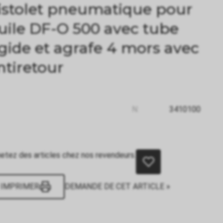
istolet pneumatique pour
uile DF-O 500 avec tube
igide et agrafe 4 mors avec
ntiretour
N:
3410100
etez des articles chez nos revendeurs.
IMPRIMER
DEMANDE DE CET ARTICLE »