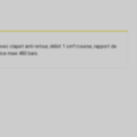
 avec clapet anti-retour, débit 1 cm³/course, rapport de
vice maxi 480 bars.