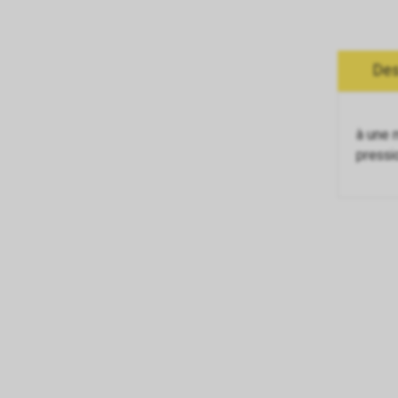
Des
à une 
pressi