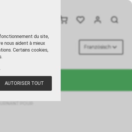
+41 41 449 09 90
 fonctionnement du site,
re nous aident à mieux
Französisch
ACT
tions. Certains cookies,
s.
.
AUTORISER TOUT
OURNANT POUR