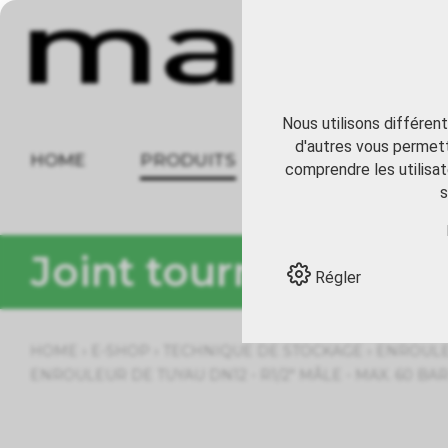
Nous utilisons différen
d'autres vous permett
HOME
PRODUITS
À PROPOS
comprendre les utilisat
s
Joint tournant
Régler
›
›
›
HOME
E-SHOP
TECHNIQUE DE STOCKAGE
ENROULE
ENROULEUR DE TUYAU DN12 - R1/2" MÂLE - MAX. 60 BA