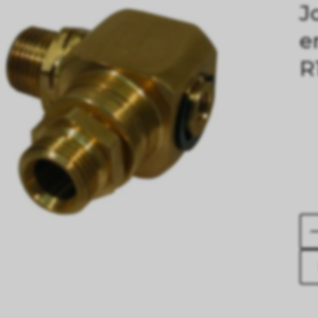
J
e
R