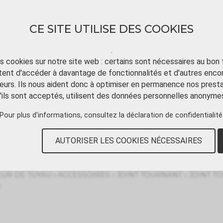
CE SITE UTILISE DES COOKIES
.
ts cookies sur notre site web : certains sont nécessaires au bon
ent d'accéder à davantage de fonctionnalités et d'autres enco
TÉLÉCHARGER
TUTORIAL VIDÉO
CONT
eurs. Ils nous aident donc à optimiser en permanence nos presta
'ils sont acceptés, utilisent des données personnelles anonyme
Pour plus d'informations, consultez
la déclaration de confidentialité
AUTORISER LES COOKIES NÉCESSAIRES
›
›
›
UR DE TUYAU
ACCESSOIRES
JOINT TOURNANT
JOINT T
R