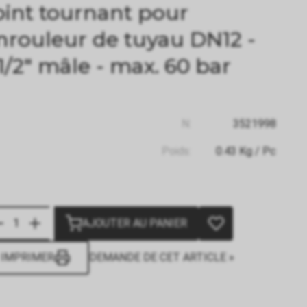
oint tournant pour
nrouleur de tuyau DN12 -
1/2" mâle - max. 60 bar
N:
3521998
Poids:
0.43
Kg
/ Pc
AJOUTER AU PANIER
IMPRIMER
DEMANDE DE CET ARTICLE »