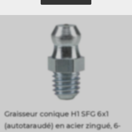
7 - UE 5000 PCS.
Graisseur conique H1 SFG 6x1
(autotaraudé) en acier zingué, 6-