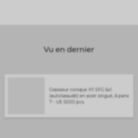
Vu en dernier
Graisseur conique H1 SFG 6x1
(autotaraudé) en acier zingué, 6-pans
7 - UE 5000 pcs.