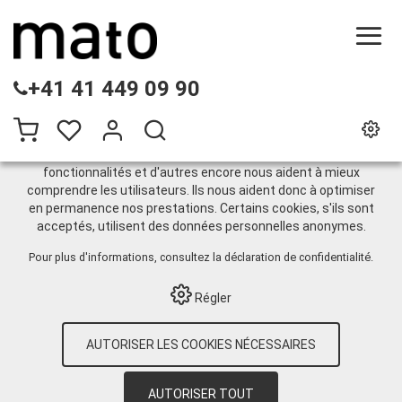
CE SITE UTILISE DES COOKIES
+41 41 449 09 90
.
Nous utilisons différents cookies sur notre site web :
certains sont nécessaires au bon fonctionnement du site,
d'autres vous permettent d'accéder à davantage de
fonctionnalités et d'autres encore nous aident à mieux
comprendre les utilisateurs. Ils nous aident donc à optimiser
Hydraulique H1 Acier DIN
en permanence nos prestations. Certains cookies, s'ils sont
acceptés, utilisent des données personnelles anonymes.
71412A
Pour plus d'informations, consultez
la déclaration de confidentialité
.
Régler
HOME
›
E-SHOP
›
TECHNIQUE DE
LUBRIFICATION
›
GRAISSE
›
ACCESSOIRES
AUTORISER LES COOKIES NÉCESSAIRES
DE GRAISSAGE
›
GRAISSEUR
›
EMBALLAGES
EN GROS
›
HYDRAULIQUE H1 ACIER DIN
71412A
›
GRAISSEUR CONIQUE H1 SFG 6X1
AUTORISER TOUT
(AUTOTARAUDÉ) EN ACIER ZINGUÉ, 6-PANS