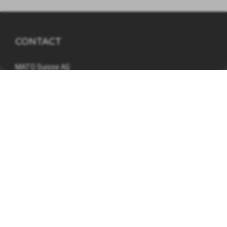
CONTACT
MATO Suisse AG
Industriestrasse 53
6034 Inwil
041 449 09 90
info@mato.ch
INFORMATIONS
Mentions légales
Déclaration de confidentialité
Conditions générales d'affaires