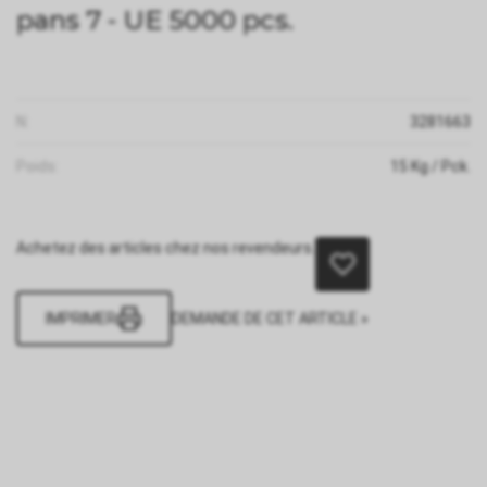
pans 7 - UE 5000 pcs.
N:
3281663
Poids:
15
Kg
/ Pck.
Achetez des articles chez nos revendeurs.
IMPRIMER
DEMANDE DE CET ARTICLE »