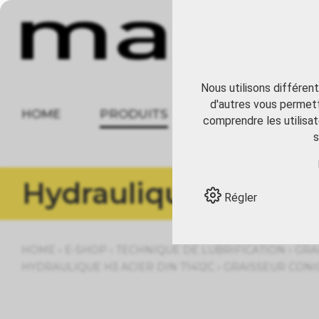
Nous utilisons différen
d'autres vous permett
HOME
PRODUITS
À PROPOS
comprendre les utilisat
s
Hydraulique H3 Acie
Régler
›
›
›
HOME
E-SHOP
TECHNIQUE DE LUBRIFICATION
GRA
›
HYDRAULIQUE H3 ACIER DIN 71412C
GRAISSEUR CONIQU