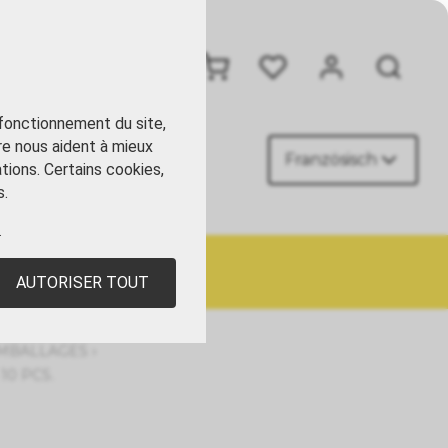
+41 41 449 09 90
 fonctionnement du site,
re nous aident à mieux
Französisch
ACT
tions. Certains cookies,
s.
.
AUTORISER TOUT
›
EMBALLAGES
10 PCS.