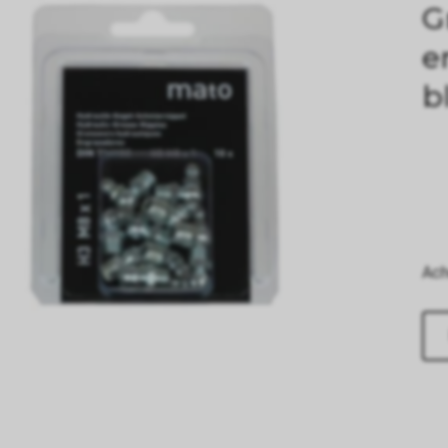
G
e
b
Ach