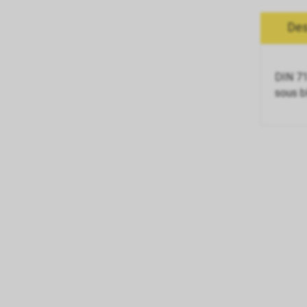
Des
DIN 71
sous b