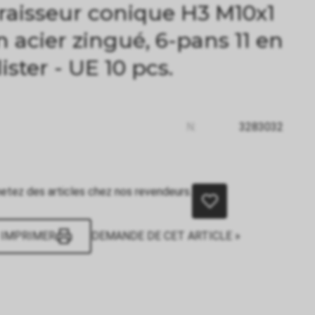
raisseur conique H3 M10x1
n acier zingué, 6-pans 11 en
lister - UE 10 pcs.
N:
3283032
etez des articles chez nos revendeurs.
IMPRIMER
DEMANDE DE CET ARTICLE »