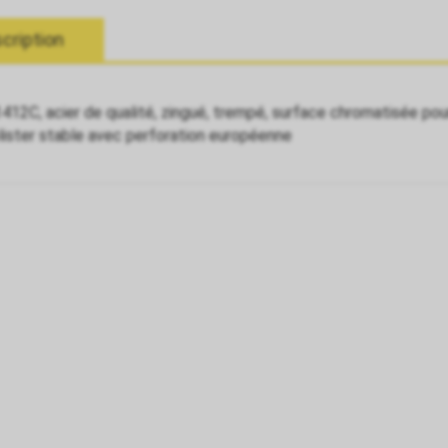
cription
412C, acier de qualité, zingué, trempé, surface chromatisée pou
lister stable avec perforation européenne