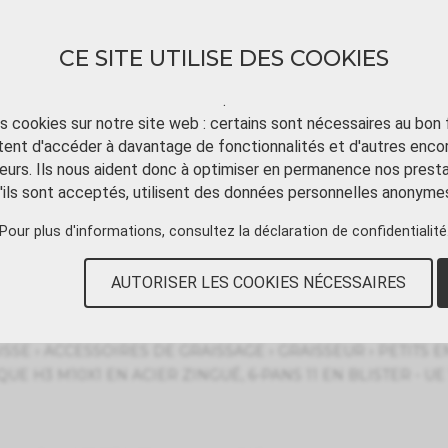
CE SITE UTILISE DES COOKIES
.
ts cookies sur notre site web : certains sont nécessaires au bon
ent d'accéder à davantage de fonctionnalités et d'autres enco
TÉLÉCHARGER
TUTORIAL VIDÉO
CONT
eurs. Ils nous aident donc à optimiser en permanence nos presta
'ils sont acceptés, utilisent des données personnelles anonyme
Pour plus d'informations, consultez
la déclaration de confidentialité
r DIN 71412C
AUTORISER LES COOKIES NÉCESSAIRES
›
›
›
ISSE
ACCESSOIRES DE GRAISSAGE
GRAISSEUR
PETITS 
E H3 M10X1 EN ACIER ZINGUÉ, 6-PANS 11 EN BLISTER - UE 