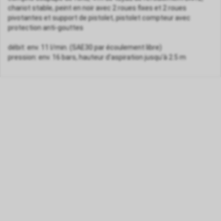
chariot stable, peint en noir avec 2 roues fixes et 2 roues
pivotantes et support de pistolet, pistolet compteur avec
protection anti-gouttes
débit: env. 11 l/min. (SAE30 par écoulement libre)
pression: env. 16 bars, hauteur d'aspiration jusqu'à 2.5 m