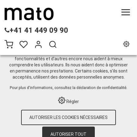
CE SITE UTILISE DES COOKIES
+41 41 449 09 90
.
Nous utilisons différents cookies sur notre site web :
certains sont nécessaires au bon fonctionnement du site,
d'autres vous permettent d'accéder à davantage de
fonctionnalités et d'autres encore nous aident à mieux
comprendre les utilisateurs. Ils nous aident donc à optimiser
Systèmes de fût
en permanence nos prestations. Certains cookies, s'ils sont
acceptés, utilisent des données personnelles anonymes.
Pour plus d'informations, consultez
la déclaration de confidentialité
.
HOME
›
E-SHOP
›
TECHNIQUE DE
LUBRIFICATION
›
HUILE
›
POMPES
›
Régler
ÈLECTRIQUES
›
SYSTÈMES DE FÛT
›
LUBE-
STATION EP200-F MOBIL E-200-4 AVEC
DIGIMET E35 ET SORTIE HUILE MOTEUR
AUTORISER LES COOKIES NÉCESSAIRES
AUTORISER TOUT