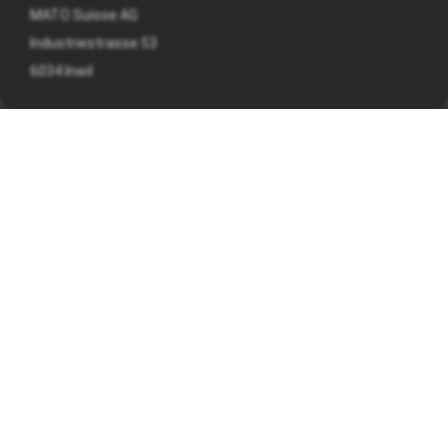
MATO Suisse AG
Industriestrasse 53
6034 Inwil
041 449 09 90
info@mato.ch
INFORMATIONS
Mentions légales
Déclaration de confidentialité
Conditions générales d'affaires
HEURES D'OUVERTURE
Du lundi au vendredi