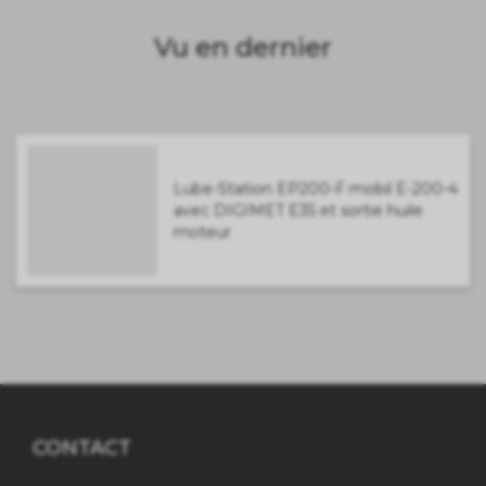
Vu en dernier
Lube-Station EP200-F mobil E-200-4
avec DIGIMET E35 et sortie huile
moteur
CONTACT