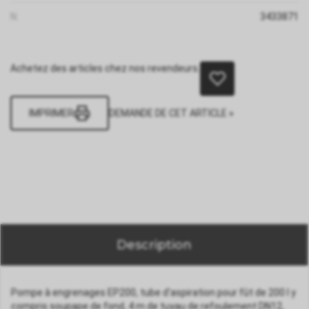
N:
3433871
Achetez des articles chez nos revendeurs.
IMPRIMER
DEMANDE DE CET ARTICLE »
Description
Pompe à engrenages EP200, tube d'aspiration pour fût de 200 l y
compris soupape de fond, 4 m de tuyau de refoulement DN12,