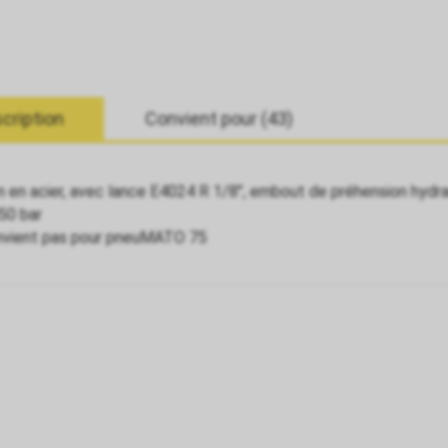
cription
Convient pour (43)
n en acier, avec lance E4024 R 1/8", embout de préhension hydrau
50 bar
nvient pas pour pneuMATO 75