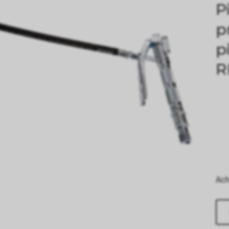
P
p
p
R
Ach