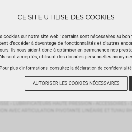
CE SITE UTILISE DES COOKIES
.
ts cookies sur notre site web : certains sont nécessaires au bon
ent d'accéder à davantage de fonctionnalités et d'autres enco
TÉLÉCHARGER
TUTORIAL VIDÉO
CONT
eurs. Ils nous aident donc à optimiser en permanence nos presta
'ils sont acceptés, utilisent des données personnelles anonyme
Pour plus d'informations, consultez
la déclaration de confidentialité
s
AUTORISER LES COOKIES NÉCESSAIRES
›
›
›
ISSE
LUBRIFICATEURS HAUTE PRESSION
ACCESSOIRES
ON AVEC ARTICULATION PIVOTANTE LINÉAIRE ET TUYAU RH