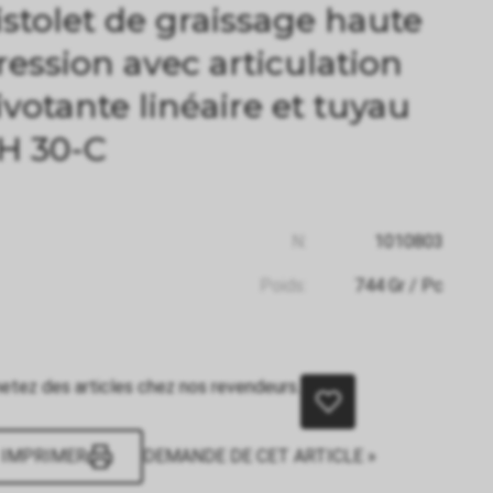
istolet de graissage haute
ression avec articulation
ivotante linéaire et tuyau
H 30-C
N:
1010803
Poids:
744
Gr
/ Pc
etez des articles chez nos revendeurs.
IMPRIMER
DEMANDE DE CET ARTICLE »