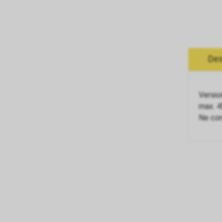
Des
Versio
max. 4
Ne co