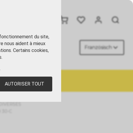
+41 41 449 09 90
 fonctionnement du site,
re nous aident à mieux
Französisch
ACT
tions. Certains cookies,
s.
.
AUTORISER TOUT
DIVERSES
 30-C