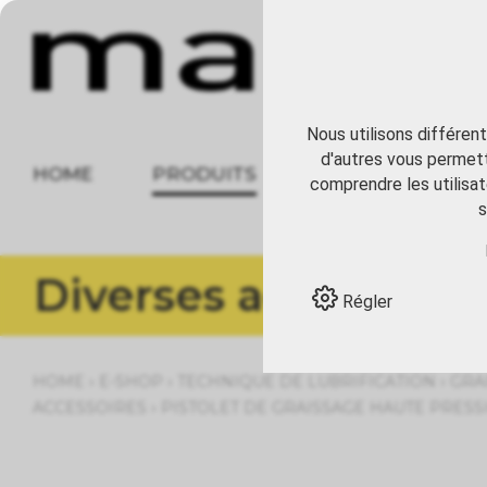
Nous utilisons différen
d'autres vous permett
HOME
PRODUITS
À PROPOS
comprendre les utilisat
s
Diverses accessoire
Régler
›
›
›
HOME
E-SHOP
TECHNIQUE DE LUBRIFICATION
GRA
›
ACCESSOIRES
PISTOLET DE GRAISSAGE HAUTE PRESSI