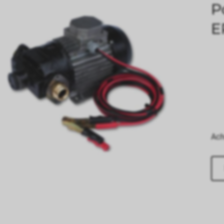
P
E
Ach