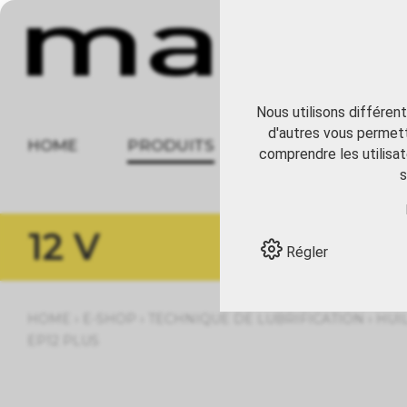
Nous utilisons différen
d'autres vous permett
HOME
PRODUITS
À PROPOS
comprendre les utilisat
s
12 V
Régler
›
›
›
HOME
E-SHOP
TECHNIQUE DE LUBRIFICATION
HUI
EP12 PLUS