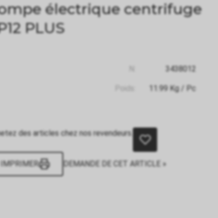
ompe électrique centrifuge
P12 PLUS
N:
3438012
Poids:
11.99
Kg
/ Pc
etez des articles chez nos revendeurs.
IMPRIMER
DEMANDE DE CET ARTICLE »