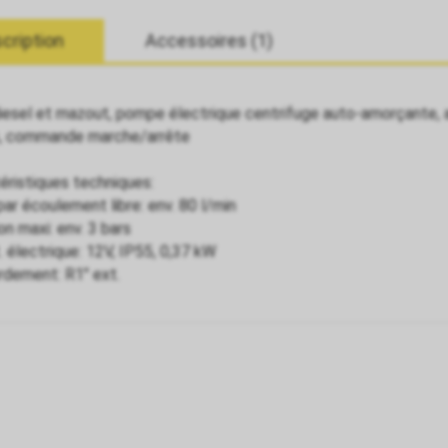
cription
Accessoires (1)
iesel et mazout, pompe électrique centrifuge auto-amorçante, 
s, commande marche/arrête
éristiques techniques:
par écoulement libre: env. 80 l/min
on maxi: env. 3 bars
. électrique: 12V, IP55, 0,37 kW
dement: R1" ext.