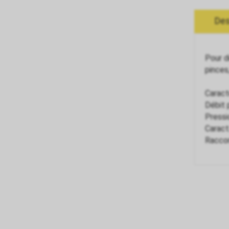
Des
Pour d
pince
Caract
Débit 
Pressi
Caract
Raccor