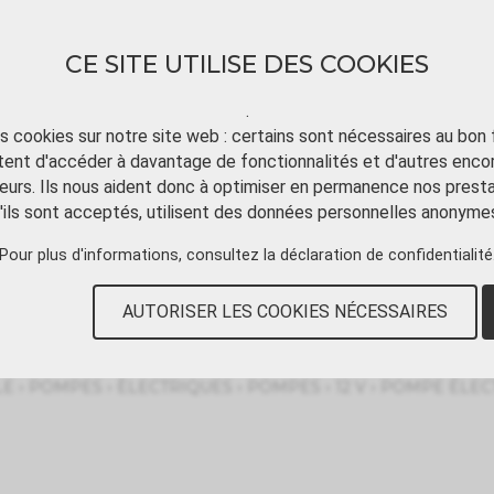
CE SITE UTILISE DES COOKIES
.
ts cookies sur notre site web : certains sont nécessaires au bon
ent d'accéder à davantage de fonctionnalités et d'autres enco
TÉLÉCHARGER
TUTORIAL VIDÉO
CONT
eurs. Ils nous aident donc à optimiser en permanence nos presta
'ils sont acceptés, utilisent des données personnelles anonyme
Pour plus d'informations, consultez
la déclaration de confidentialité
AUTORISER LES COOKIES NÉCESSAIRES
›
›
›
›
›
LE
POMPES
ÈLECTRIQUES
POMPES
12 V
POMPE ÉLEC