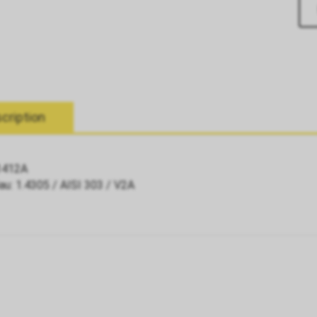
cription
1412A
au: 1.4305 / AISI 303 / V2A