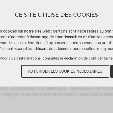
CE SITE UTILISE DES COOKIES
.
ts cookies sur notre site web : certains sont nécessaires au bon
ent d'accéder à davantage de fonctionnalités et d'autres enco
TÉLÉCHARGER
TUTORIAL VIDÉO
CONT
eurs. Ils nous aident donc à optimiser en permanence nos presta
'ils sont acceptés, utilisent des données personnelles anonyme
Pour plus d'informations, consultez
la déclaration de confidentialité
 Acier inoxydable
AUTORISER LES COOKIES NÉCESSAIRES
›
›
›
ISSE
ACCESSOIRES DE GRAISSAGE
GRAISSEUR
PETITS 
CONIQUE H1 M6 EN ACIER INOXYDABLE 1.4305 (V2A), 6-PANS 