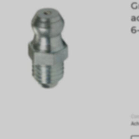
G
a
6
Con
Ach