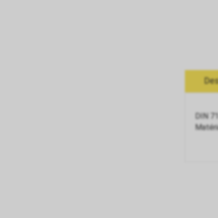
Des
DIN 7
Matéri