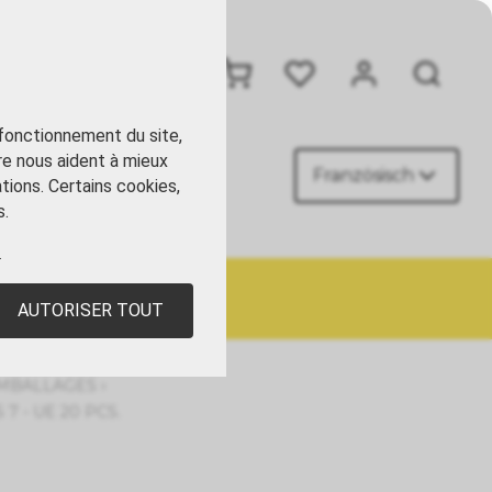
+41 41 449 09 90
 fonctionnement du site,
re nous aident à mieux
Französisch
ACT
tions. Certains cookies,
s.
.
AUTORISER TOUT
›
EMBALLAGES
7 - UE 20 PCS.