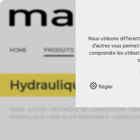
Nous utilisons différen
d'autres vous permett
HOME
PRODUITS
À PROPOS
comprendre les utilisat
s
Hydraulique 1.43051
Régler
›
›
›
HOME
E-SHOP
TECHNIQUE DE LUBRIFICATION
GRA
›
HYDRAULIQUE 1.43051 ACIER INOXYDABLE
GRAISSEUR 