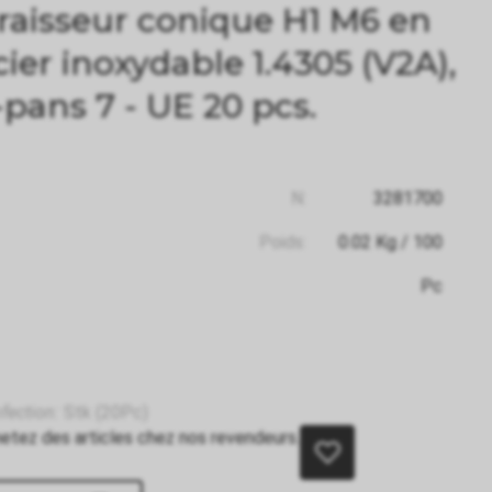
raisseur conique H1 M6 en
cier inoxydable 1.4305 (V2A),
-pans 7 - UE 20 pcs.
N:
3281700
Poids:
0.02
Kg
/ 100
Pc
fection:
Stk (20Pc)
etez des articles chez nos revendeurs.