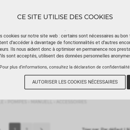
CE SITE UTILISE DES COOKIES
.
ts cookies sur notre site web : certains sont nécessaires au bon
ent d'accéder à davantage de fonctionnalités et d'autres enco
TÉLÉCHARGER
TUTORIAL VIDÉO
CONT
eurs. Ils nous aident donc à optimiser en permanence nos presta
'ils sont acceptés, utilisent des données personnelles anonyme
Pour plus d'informations, consultez
la déclaration de confidentialité
AUTORISER LES COOKIES NÉCESSAIRES
›
›
›
LE
POMPES
MANUELL
ACCESSOIRES
e
1
2
Trier par:
Par défaut
|
N