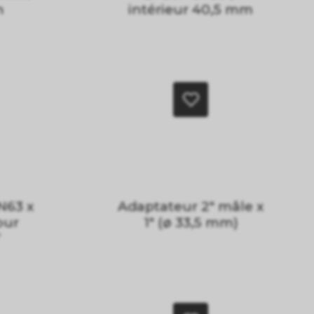
n
intérieur 40,5 mm
N63 x
Adaptateur 2" mâle x
our
1" (ø 33,5 mm)
T