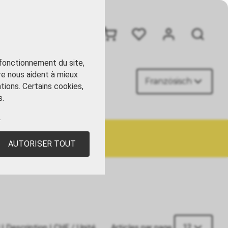
+41 41 449 09 90
 fonctionnement du site,
re nous aident à mieux
Französisch
ACT
tions. Certains cookies,
s.
.
AUTORISER TOUT
12
|
Description
|
CHF
/ Unité
Articles par page