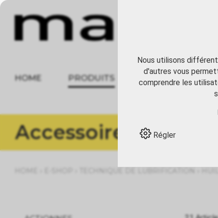
Nous utilisons différen
d'autres vous permett
HOME
PRODUITS
À PROPOS
comprendre les utilisat
s
Accessoires
Régler
›
›
›
HOME
E-SHOP
TECHNIQUE DE LUBRIFICATION
HUI
21 Articl