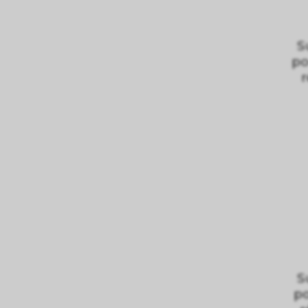
S
po
r
S
po