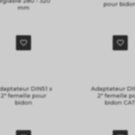
églable 280 - 320
pour bido
mm
daptateur DIN51 x
Adaptateur DI
2" femelle pour
2" femelle p
bidon
bidon CA