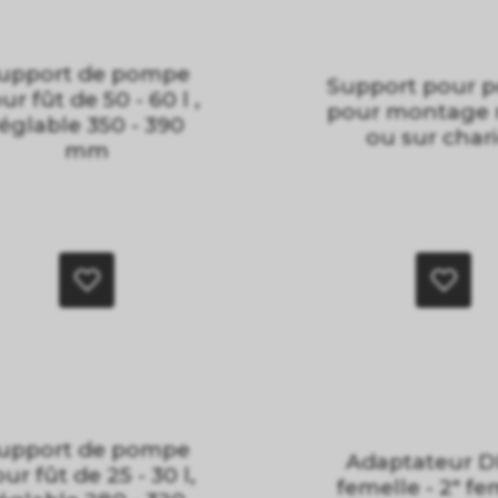
upport de pompe
Support pour 
ur fût de 50 - 60 l ,
pour montage 
églable 350 - 390
ou sur char
mm
upport de pompe
Adaptateur D
ur fût de 25 - 30 l,
femelle - 2" fe