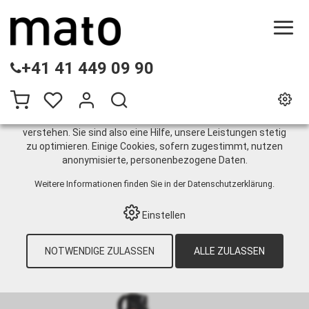
DIESE WEBSITE VERWENDET COOKIES
+41 41 449 09 90
Wir nutzen auf unserer Website verschiedene Cookies:
Einige sind notwendig für den korrekten Betrieb der Website,
andere ermöglichen Ihnen mehr Funktionalitäten, und noch
andere helfen uns dabei, die Nutzenden besser zu
verstehen. Sie sind also eine Hilfe, unsere Leistungen stetig
zu optimieren. Einige Cookies, sofern zugestimmt, nutzen
PP
anonymisierte, personenbezogene Daten.
Weitere Informationen finden Sie in der
Datenschutzerklärung
.
HOME
›
E-SHOP
›
INDUSTRIETECHNIK
›
Einstellen
CHEMIE-/PHARMA-/LEBENSMITTELINDUSTRIE
›
PUMPEN
›
FASSPUMPEN
›
PAKETE
›
PP
›
PUMPEN PAKET 4, SPE-650V-PP-39 -
NOTWENDIGE ZULASSEN
ALLE ZULASSEN
MESSUNG VON SÄUREN UND LAUGEN