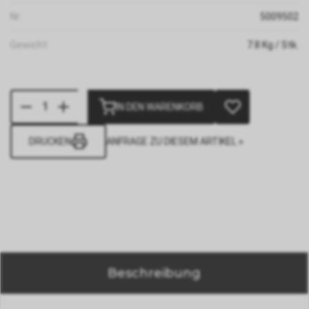
Nr:
5009502
Gewicht:
7.8
Kg
/ Stk.
IN DEN WARENKORB
DRUCKEN
ANFRAGE ZU DIESEM ARTIKEL »
Beschreibung