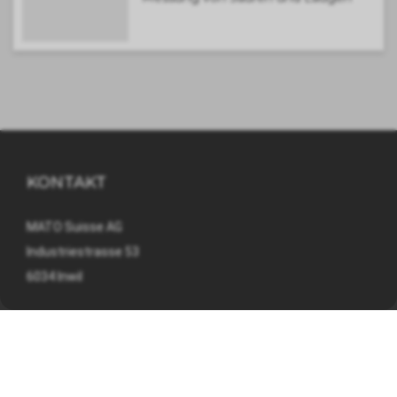
KONTAKT
MATO Suisse AG
Industriestrasse 53
6034 Inwil
041 449 09 90
info@mato.ch