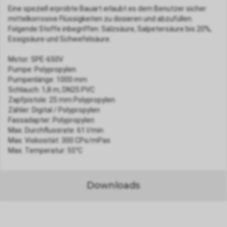
Eine speziell erprobte Bauart erlaubt es dem Benutzer sicher
mittelkorrosive Flüssigkeiten zu dosieren und abzufüllen.
Folgende Stoffe inbegriffen: Salzsäure, Salpetersäure bis 20%,
Essigsäure und Schwefelsäure.
Motor: SPE-650V
Pumpe: Polypropylen
Pumpenlänge: 1000 mm
Schlauch: 1,8 m, DN25 PVC
Zapfpistole: 25 mm Polypropylen
Zähler: Digital / Polypropylen
Fassadapter: Polypropylen
Max. Durchflussrate: 61 l/min
Max. Viskosität: 300 CPs/mPas
Max. Temperatur: 55°C
Downloads