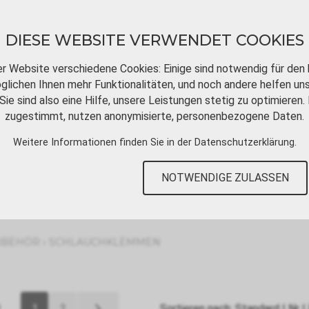
DIESE WEBSITE VERWENDET COOKIES
er Website verschiedene Cookies: Einige sind notwendig für den 
lichen Ihnen mehr Funktionalitäten, und noch andere helfen un
Sie sind also eine Hilfe, unsere Leistungen stetig zu optimieren. 
DOWNLOADS
VIDEOTUTORIALS
KONT
zugestimmt, nutzen anonymisierte, personenbezogene Daten.
Weitere Informationen finden Sie in der
Datenschutzerklärung
.
NOTWENDIGE ZULASSEN
›
UBEHÖR
SCHLAUCHKLEMMEN
1
2
Sortieren nach:
Standard
|
Nr
|