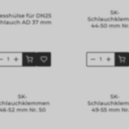
SK-
esshülse für DN25
Schlauchkle
chlauch AD 37 mm
44-50 mm Nr
SK-
SK-
chlauchklemmen
Schlauchkle
46-52 mm Nr. 50
49-55 mm Nr.