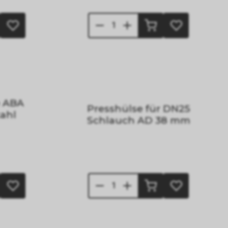
e ABA
Presshülse für DN25
ahl
Schlauch AD 38 mm