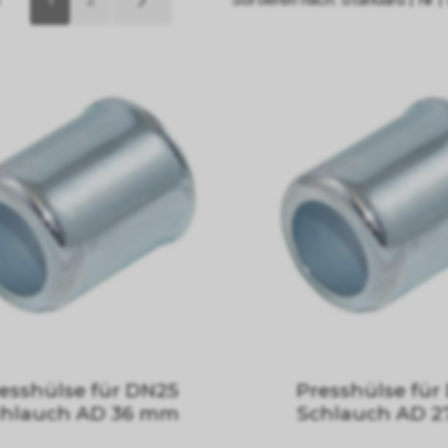
esshülse für DN25
Presshülse für
chlauch AD 36 mm
Schlauch AD 