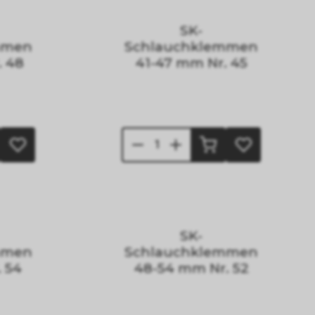
SK-
mmen
Schlauchklemmen
. 48
41-47 mm Nr. 45
SK-
mmen
Schlauchklemmen
 54
48-54 mm Nr. 52