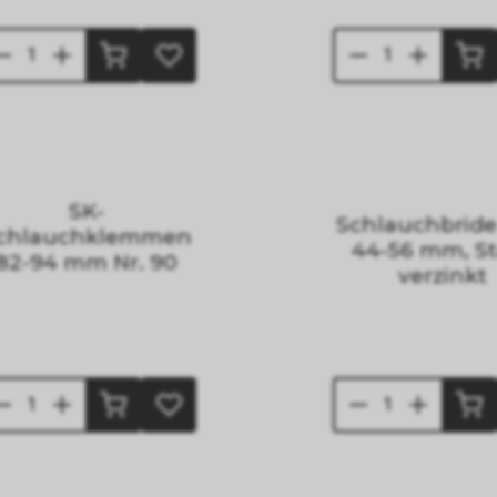
SK-
Schlauchbrid
chlauchklemmen
44-56 mm, St
82-94 mm Nr. 90
verzinkt