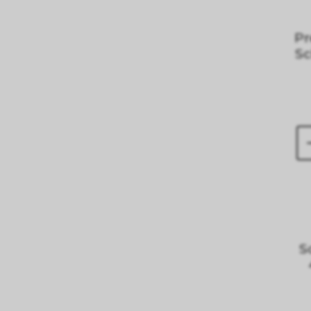
Pr
S
S