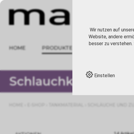
Wir nutzen auf unser
Website, andere ermög
besser zu verstehen. 
HOME
PRODUKTE
ÜBER UNS
Einstellen
Schlauchklemmen
›
›
›
HOME
E-SHOP
TANKMATERIAL
SCHLÄUCHE UND Z
14 Artikel