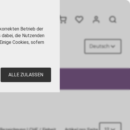
+41 41 449 09 90
korrekten Betrieb der
s dabei, die Nutzenden
Einige Cookies, sofern
Deutsch
AKT
ALLE ZULASSEN
12
Bezeichnung
|
CHF
/ Einheit
Artikel pro Seite