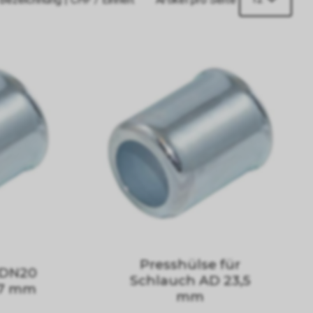
Presshülse für
 DN20
Schlauch AD 23,5
27 mm
mm