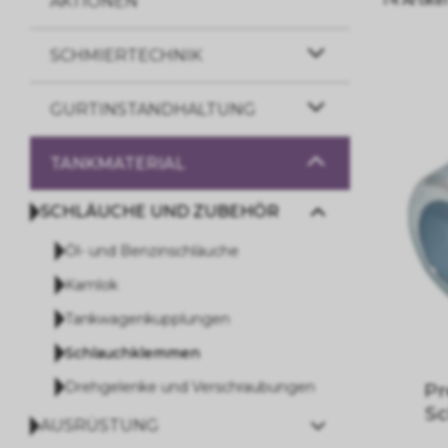
AKTIONEN
SCHMIERTECHNIK
GURTINSTANDHALTUNG
TANKMATERIAL
SCHLÄUCHE UND ZUBEHÖR
Öl- und Benzinschläuche
Kamlok
Tankwagenkupplungen
Schlauchklemmen
Drehgelenke und Verschraubungen
Pr
S
AUSRÜSTUNG