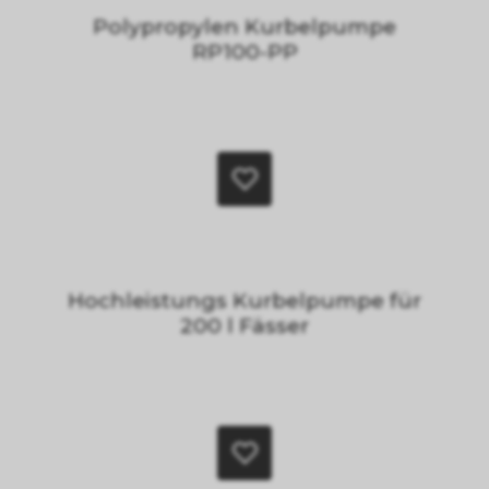
Polypropylen Kurbelpumpe
RP100-PP
Hochleistungs Kurbelpumpe für
200 l Fässer