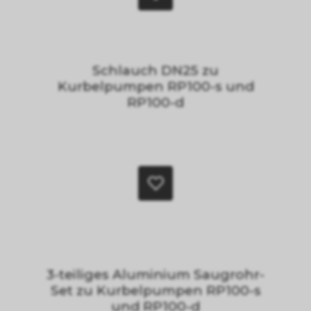
Schlauch DN25 zu
Kurbelpumpen RP100-s und
RP100-d
3-teiliges Aluminium Saugrohr-
Set zu Kurbelpumpen RP100-s
und RP100-d