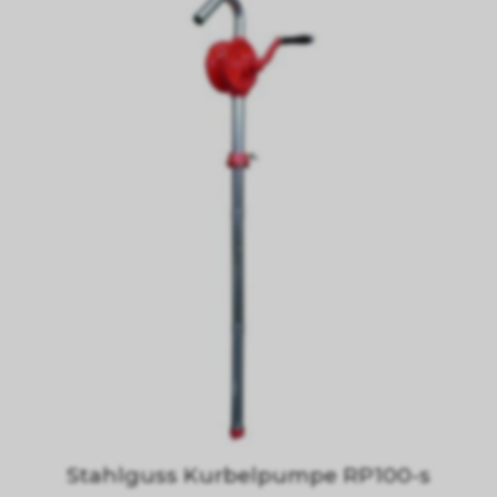
Stahlguss Kurbelpumpe RP100-s