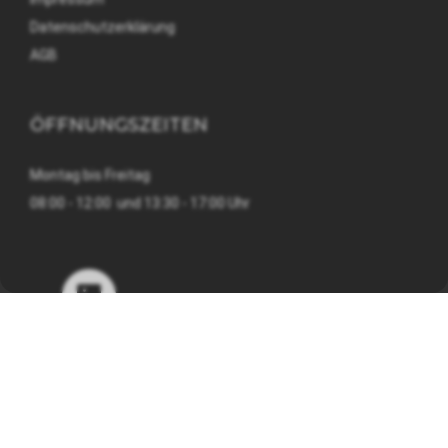
Datenschutzerklärung
AGB
ÖFFNUNGSZEITEN
Montag bis Freitag
08:00 - 12:00 und 13:30 - 17:00 Uhr
©
MATO Suisse AG
| Design & E-Shop by
CompuTech - IT
Solutions