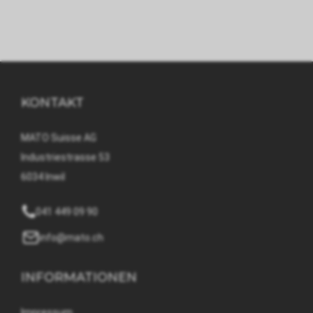
KONTAKT
MATO Suisse AG
Industriestrasse 53
6034 Inwil
041 449 09 90
info@mato.ch
INFORMATIONEN
Impressum