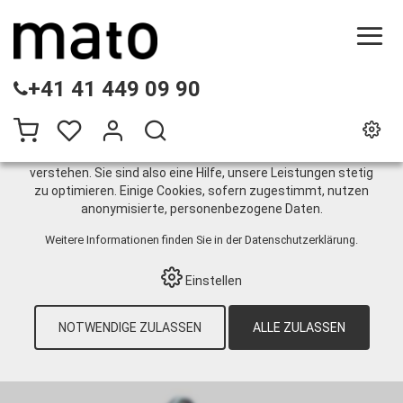
DIESE WEBSITE VERWENDET COOKIES
+41 41 449 09 90
Wir nutzen auf unserer Website verschiedene Cookies:
Einige sind notwendig für den korrekten Betrieb der Website,
andere ermöglichen Ihnen mehr Funktionalitäten, und noch
andere helfen uns dabei, die Nutzenden besser zu
verstehen. Sie sind also eine Hilfe, unsere Leistungen stetig
zu optimieren. Einige Cookies, sofern zugestimmt, nutzen
Kurbelpumpen
anonymisierte, personenbezogene Daten.
Weitere Informationen finden Sie in der
Datenschutzerklärung
.
HOME
›
E-SHOP
›
SCHMIERTECHNIK
›
ÖL
›
Einstellen
PUMPEN
›
MANUELL
›
KURBELPUMPEN
Sortieren nach:
Standard
|
Nr
|
Bezeichnung
|
CHF
NOTWENDIGE ZULASSEN
ALLE ZULASSEN
10 Artikel