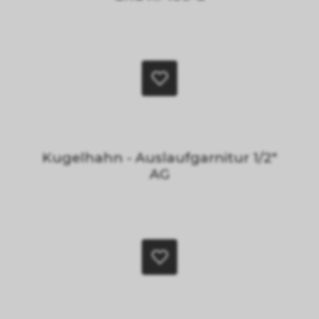
Kugelhahn - Auslaufgarnitur 1/2"
AG