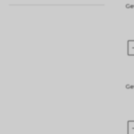
Ge
Ge