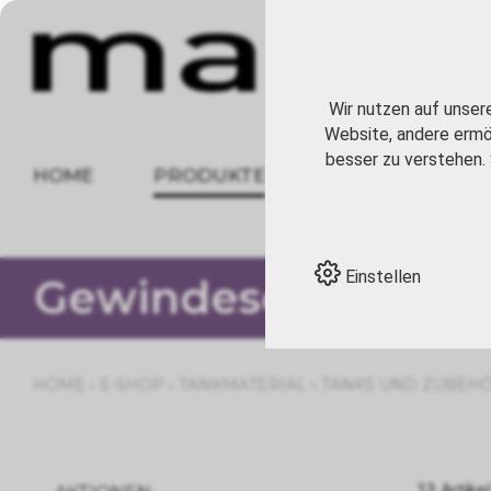
Wir nutzen auf unser
Website, andere ermög
besser zu verstehen. 
HOME
PRODUKTE
ÜBER UNS
Einstellen
Gewindeschutz
›
›
›
HOME
E-SHOP
TANKMATERIAL
TANKS UND ZUBEH
13 Artikel