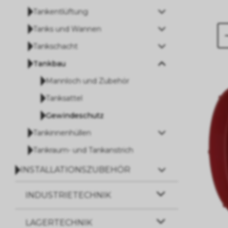
Tankentlüftung
Tanks und Wannen
Tankschacht
Tankbau
Mannloch und Zubehör
Tanksattel
Gewindeschutz
Tankinnenhüllen
Tankraum- und Tankanstrich
INSTALLATIONSZUBEHÖR
INDUSTRIETECHNIK
LAGERTECHNIK