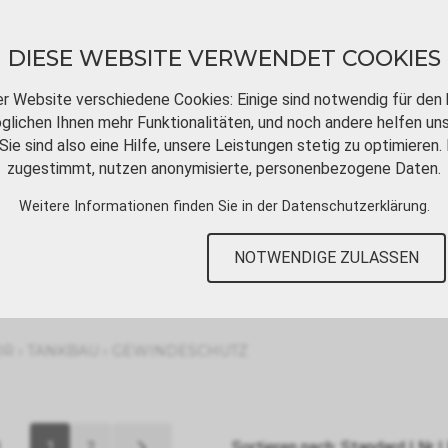
DIESE WEBSITE VERWENDET COOKIES
er Website verschiedene Cookies: Einige sind notwendig für den 
lichen Ihnen mehr Funktionalitäten, und noch andere helfen un
Sie sind also eine Hilfe, unsere Leistungen stetig zu optimieren. 
DOWNLOADS
VIDEOTUTORIALS
KONT
zugestimmt, nutzen anonymisierte, personenbezogene Daten.
Weitere Informationen finden Sie in der
Datenschutzerklärung
.
NOTWENDIGE ZULASSEN
›
›
ÖR
TANKBAU
GEWINDESCHUTZ
1
2
Sortieren nach:
Standard
|
Nr
|