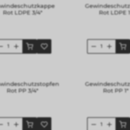
windeschutzkappe
Gewindeschut
Rot LDPE 3/4"
Rot LDPE 1
windeschutzstopfen
Gewindeschutz
Rot PP 3/4"
Rot PP 1"