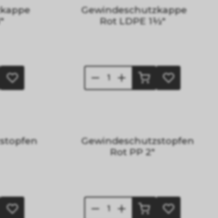
zkappe
Gewindeschutzkappe
"
Rot LDPE 1½"
stopfen
Gewindeschutzstopfen
Rot PP 2"