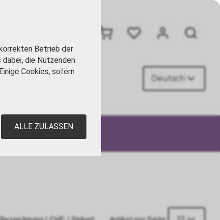
+41 41 449 09 90
korrekten Betrieb der
s dabei, die Nutzenden
Einige Cookies, sofern
Deutsch
AKT
ALLE ZULASSEN
12
Bezeichnung
|
CHF
/ Einheit
Artikel pro Seite