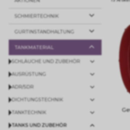
AKTIONEN
SCHMIERTECHNIK
GURTINSTANDHALTUNG
TANKMATERIAL
SCHLÄUCHE UND ZUBEHÖR
AUSRÜSTUNG
ADR/SDR
DICHTUNGSTECHNIK
Ge
TANKTECHNIK
TANKS UND ZUBEHÖR