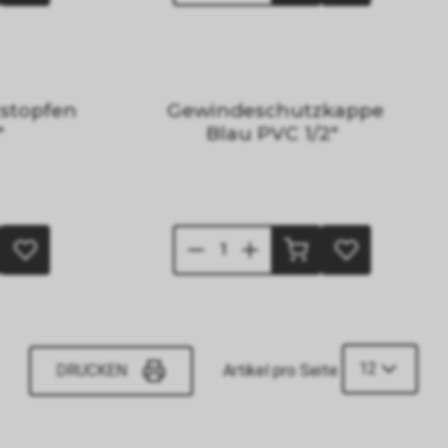
stopfen
Gewindeschutzkappe
"
Blau PVC 1/2"
12
DRUCKEN
Artikel pro Seite