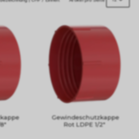
zkappe
Gewindeschutzkappe
8"
Rot LDPE 1/2"