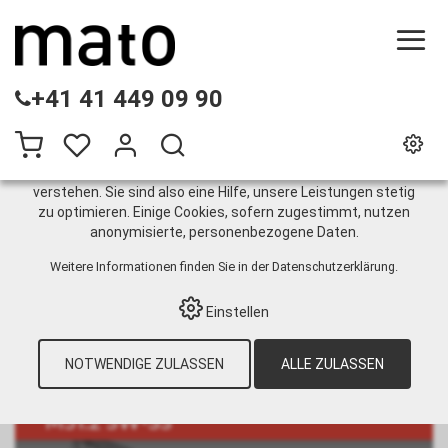
DIESE WEBSITE VERWENDET COOKIES
+41 41 449 09 90
Wir nutzen auf unserer Website verschiedene Cookies:
Einige sind notwendig für den korrekten Betrieb der Website,
andere ermöglichen Ihnen mehr Funktionalitäten, und noch
andere helfen uns dabei, die Nutzenden besser zu
verstehen. Sie sind also eine Hilfe, unsere Leistungen stetig
zu optimieren. Einige Cookies, sofern zugestimmt, nutzen
Verbinder
anonymisierte, personenbezogene Daten.
Weitere Informationen finden Sie in der
Datenschutzerklärung
.
HOME
›
E-SHOP
›
GURTINSTANDHALTUNG
›
Einstellen
LIGHT DUTY FÖRDERGURTE
›
SPEZIALSYSTEME WÄSCHEREI
›
FLACHDRAHTVERBINDER M51.2 / M61.2
›
NOTWENDIGE ZULASSEN
ALLE ZULASSEN
VERBINDER
M51.2 SW-SS