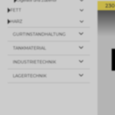
Ölgeräte und Zubehör
230
FETT
HARZ
GURTINSTANDHALTUNG
TANKMATERIAL
INDUSTRIETECHNIK
LAGERTECHNIK