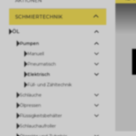
AKTIONEN
SCHMIERTECHNIK
ÖL
Pumpen
Manuell
Pneumatisch
Elektrisch
Füll- und Zähltechnik
Schläuche
Ölpressen
Flüssigkeitsbehälter
Schlauchaufroller