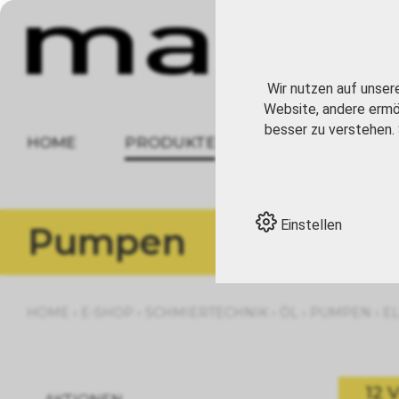
Wir nutzen auf unser
Website, andere ermög
besser zu verstehen. 
HOME
PRODUKTE
ÜBER UNS
Einstellen
Pumpen
›
›
›
›
›
HOME
E-SHOP
SCHMIERTECHNIK
ÖL
PUMPEN
E
12 