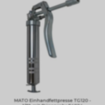
MATO Einhandfettpresse TG120 -