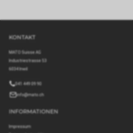
KONTAKT
MATO Suisse AG
Industriestrasse 53
6034 Inwil
041 449 09 90
info@mato.ch
INFORMATIONEN
Impressum