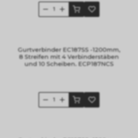
Gurtverbinder EC187SS -1200mm,
8 Streifen mit 4 Verbinderstäben
und 10 Scheiben. ECP187NCS