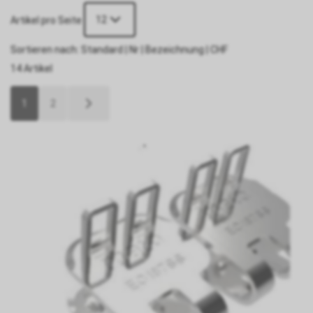
12
Artikel pro Seite
Sortieren nach:
Standard
|
Nr
|
Bezeichnung
|
CHF
14 Artikel
1
2