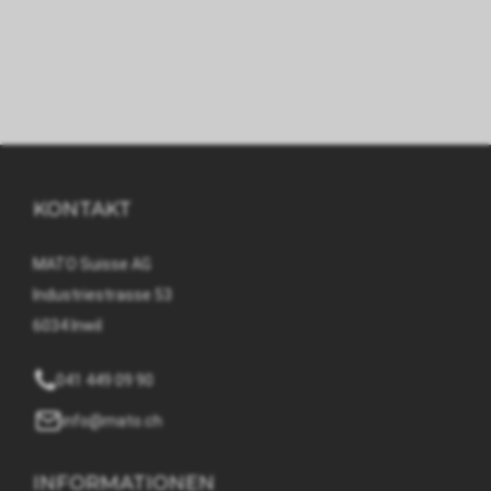
KONTAKT
MATO Suisse AG
Industriestrasse 53
6034 Inwil
041 449 09 90
info@mato.ch
INFORMATIONEN