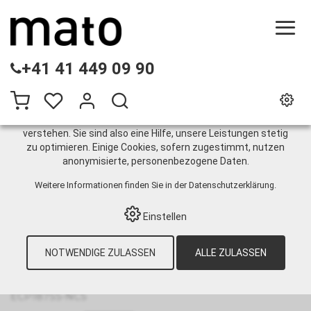
DIESE WEBSITE VERWENDET COOKIES
+41 41 449 09 90
Wir nutzen auf unserer Website verschiedene Cookies:
Einige sind notwendig für den korrekten Betrieb der Website,
andere ermöglichen Ihnen mehr Funktionalitäten, und noch
andere helfen uns dabei, die Nutzenden besser zu
verstehen. Sie sind also eine Hilfe, unsere Leistungen stetig
zu optimieren. Einige Cookies, sofern zugestimmt, nutzen
Plattenverbinder
anonymisierte, personenbezogene Daten.
ECP187SS-NCS
Weitere Informationen finden Sie in der
Datenschutzerklärung
.
Einstellen
HOME
›
E-SHOP
›
GURTINSTANDHALTUNG
›
NOTWENDIGE ZULASSEN
ALLE ZULASSEN
LIGHT DUTY FÖRDERGURTE
›
HAMMERSYSTEME
›
SYSTEM EASYCLIP
›
VERBINDER
›
PLATTENVERBINDER
ECP187SS-NCS