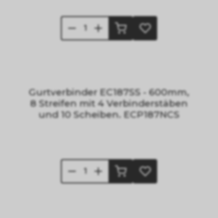
Gurtverbinder EC187SS - 600mm,
8 Streifen mit 4 Verbinderstäben
und 10 Scheiben. ECP187NCS