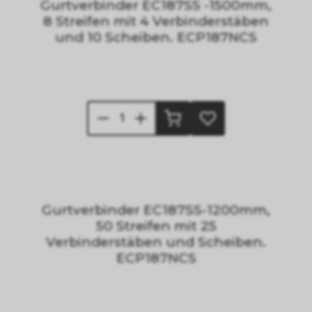
Gurtverbinder EC187SS -1500mm,
8 Streifen mit 4 Verbinderstäben
und 10 Scheiben. ECP187NCS
Gurtverbinder EC187SS-1200mm,
50 Streifen mit 25
Verbinderstäben und Scheiben.
ECP187NCS