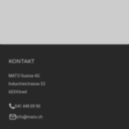
KONTAKT
MATO Suisse AG
Industriestrasse 53
6034 Inwil
041 449 09 90
info@mato.ch