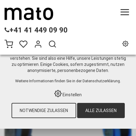
DIESE WEBSITE VERWENDET COOKIES
+41 41 449 09 90
Wir nutzen auf unserer Website verschiedene Cookies:
Einige sind notwendig für den korrekten Betrieb der Website,
andere ermöglichen Ihnen mehr Funktionalitäten, und noch
andere helfen uns dabei, die Nutzenden besser zu
verstehen. Sie sind also eine Hilfe, unsere Leistungen stetig
zu optimieren. Einige Cookies, sofern zugestimmt, nutzen
Diesel
anonymisierte, personenbezogene Daten.
Weitere Informationen finden Sie in der
Datenschutzerklärung
.
HOME
›
E-SHOP
›
LAGERTECHNIK
›
Einstellen
SCHLAUCHAUFROLLER
›
OFFEN
›
DIESEL
DN 16 / 20
NOTWENDIGE ZULASSEN
ALLE ZULASSEN