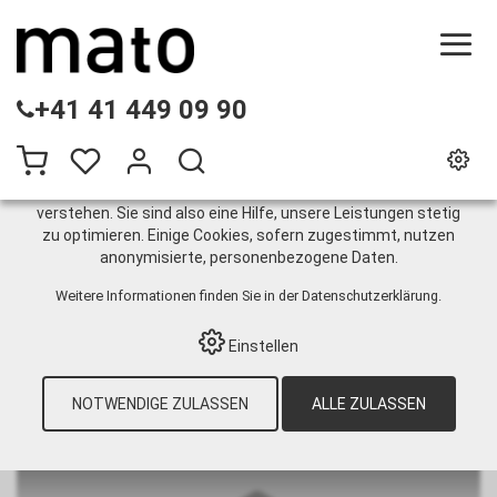
DIESE WEBSITE VERWENDET COOKIES
+41 41 449 09 90
Wir nutzen auf unserer Website verschiedene Cookies:
Einige sind notwendig für den korrekten Betrieb der Website,
andere ermöglichen Ihnen mehr Funktionalitäten, und noch
andere helfen uns dabei, die Nutzenden besser zu
verstehen. Sie sind also eine Hilfe, unsere Leistungen stetig
zu optimieren. Einige Cookies, sofern zugestimmt, nutzen
Reparatursysteme
anonymisierte, personenbezogene Daten.
Weitere Informationen finden Sie in der
Datenschutzerklärung
.
HOME
›
E-SHOP
›
GURTINSTANDHALTUNG
›
Einstellen
LIGHT DUTY FÖRDERGURTE
›
REPARATURSYSTEME
NOTWENDIGE ZULASSEN
ALLE ZULASSEN
Reparaturverbinder S80