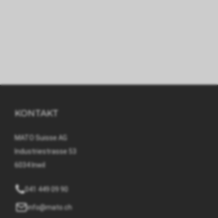
KONTAKT
MATO Suisse AG
Industriestrasse 53
6034 Inwil
041 449 09 90
info@mato.ch