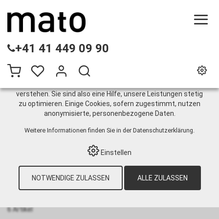
DIESE WEBSITE VERWENDET COOKIES
+41 41 449 09 90
Wir nutzen auf unserer Website verschiedene Cookies:
Einige sind notwendig für den korrekten Betrieb der Website,
andere ermöglichen Ihnen mehr Funktionalitäten, und noch
andere helfen uns dabei, die Nutzenden besser zu
verstehen. Sie sind also eine Hilfe, unsere Leistungen stetig
zu optimieren. Einige Cookies, sofern zugestimmt, nutzen
Bolt Plate-Verbinder MS
anonymisierte, personenbezogene Daten.
Weitere Informationen finden Sie in der
Datenschutzerklärung
.
HOME
›
E-SHOP
›
GURTINSTANDHALTUNG
›
Einstellen
HEAVY DUTY FÖRDERGURTE
›
REPARATURSYSTEME
›
BOLT PLATE-
VERBINDER MS
NOTWENDIGE ZULASSEN
ALLE ZULASSEN
Sortieren nach:
Standard
|
Nr
|
Bezeichnung
|
CHF
6 Artikel