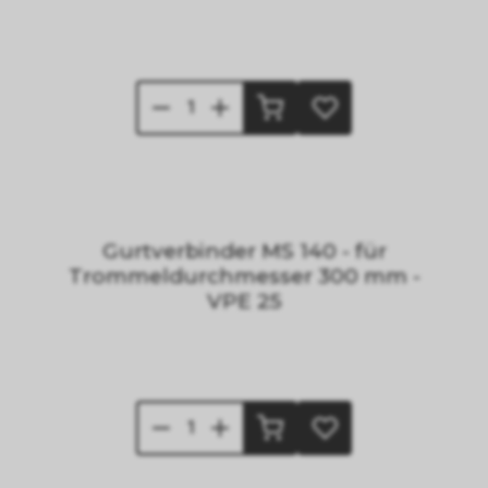
Gurtverbinder MS 140 - für
Trommeldurchmesser 300 mm -
VPE 25