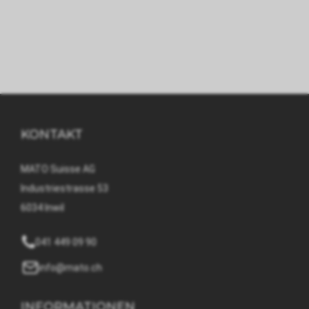
KONTAKT
MATO Suisse AG
Industriestrasse 53
6034 Inwil
041 449 09 90
info@mato.ch
INFORMATIONEN