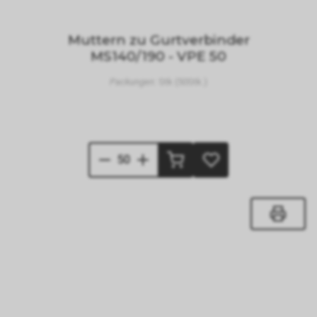
Muttern zu Gurtverbinder
MS140/190 - VPE 50
Packungen:
Stk (50Stk.)