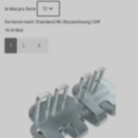
12
Artikel pro Seite
Sortieren nach:
Standard
|
Nr
|
Bezeichnung
|
CHF
16 Artikel
1
2