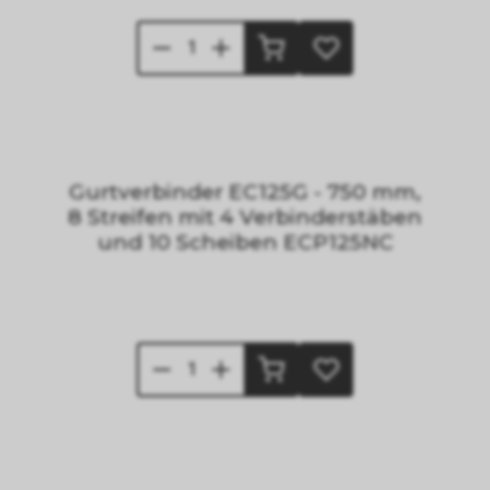
Gurtverbinder EC125G - 750 mm,
8 Streifen mit 4 Verbinderstäben
und 10 Scheiben ECP125NC