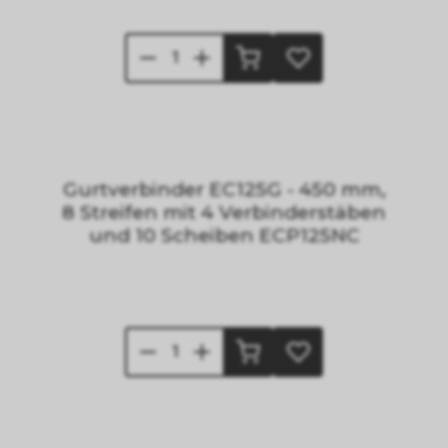
Gurtverbinder EC125G - 450 mm,
8 Streifen mit 4 Verbinderstäben
und 10 Scheiben ECP125NC