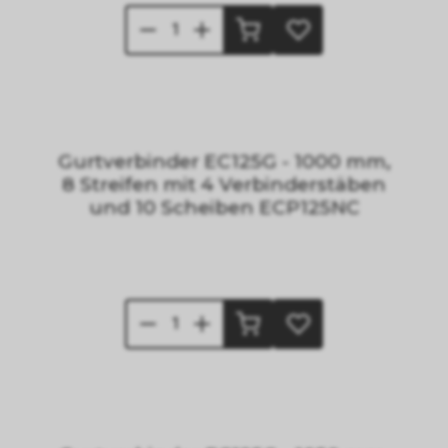
Gurtverbinder EC125G - 1000 mm,
8 Streifen mit 4 Verbinderstäben
und 10 Scheiben ECP125NC