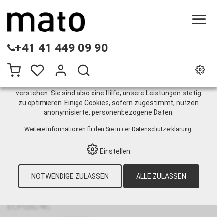
DIESE WEBSITE VERWENDET COOKIES
+41 41 449 09 90
Wir nutzen auf unserer Website verschiedene Cookies:
Einige sind notwendig für den korrekten Betrieb der Website,
andere ermöglichen Ihnen mehr Funktionalitäten, und noch
andere helfen uns dabei, die Nutzenden besser zu
verstehen. Sie sind also eine Hilfe, unsere Leistungen stetig
zu optimieren. Einige Cookies, sofern zugestimmt, nutzen
Plattenverbinder ECP125G-
anonymisierte, personenbezogene Daten.
NC
Weitere Informationen finden Sie in der
Datenschutzerklärung
.
Einstellen
HOME
›
E-SHOP
›
GURTINSTANDHALTUNG
›
NOTWENDIGE ZULASSEN
ALLE ZULASSEN
LIGHT DUTY FÖRDERGURTE
›
HAMMERSYSTEME
›
SYSTEM EASYCLIP
›
VERBINDER
›
PLATTENVERBINDER
ECP125G-NC