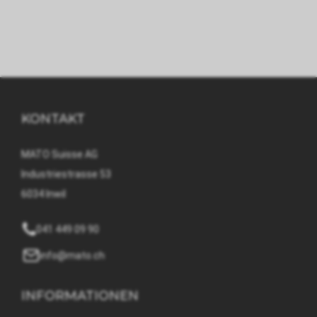
KONTAKT
MATO Suisse AG
Industriestrasse 53
6034 Inwil
041 449 09 90
info@mato.ch
INFORMATIONEN