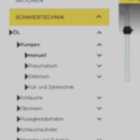
AKTIONEN
SCHMIERTECHNIK
ÖL
Pumpen
Manuell
Pneumatisch
Elektrisch
Füll- und Zähltechnik
Schläuche
Ölpressen
Flüssigkeitsbehälter
Schlauchaufroller