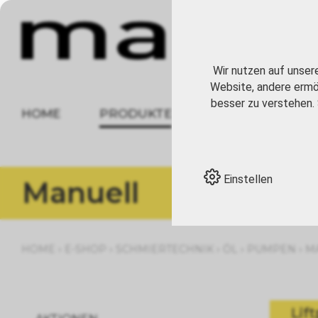
Wir nutzen auf unser
Website, andere ermög
besser zu verstehen. 
HOME
PRODUKTE
ÜBER UNS
Einstellen
Manuell
›
›
›
›
›
HOME
E-SHOP
SCHMIERTECHNIK
ÖL
PUMPEN
M
Lif