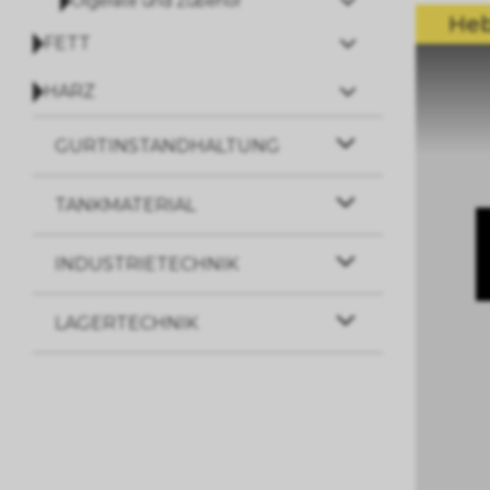
Ölgeräte und Zubehör
He
FETT
HARZ
GURTINSTANDHALTUNG
TANKMATERIAL
INDUSTRIETECHNIK
LAGERTECHNIK