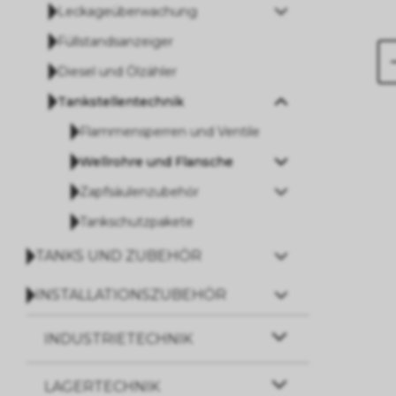
Leckageüberwachung
Füllstandsanzeiger
Diesel und Ölzähler
Tankstellentechnik
Flammensperren und Ventile
Wellrohre und Flansche
Zapfsäulenzubehör
Tankschutzpakete
TANKS UND ZUBEHÖR
INSTALLATIONSZUBEHÖR
INDUSTRIETECHNIK
LAGERTECHNIK