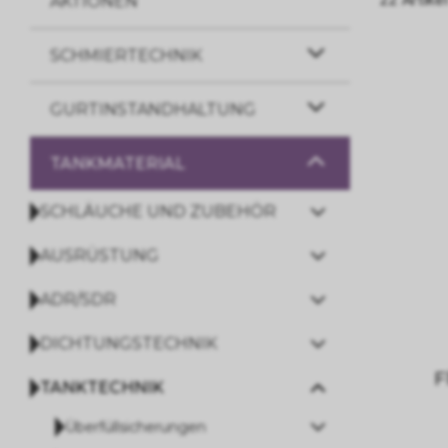
AKTIONEN
SCHMIERTECHNIK
GURTINSTANDHALTUNG
TANKMATERIAL
SCHLÄUCHE UND ZUBEHÖR
AUSRÜSTUNG
ADR/SDR
DICHTUNGSTECHNIK
F
TANKTECHNIK
Überfüllsicherungen