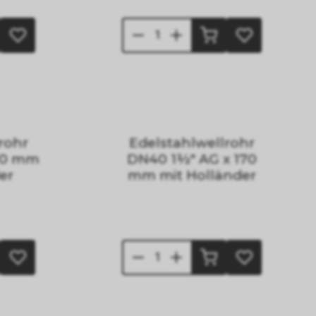
rohr
Edelstahlwellrohr
170 mm
DN40 1½" AG x 170
er
mm mit Holländer