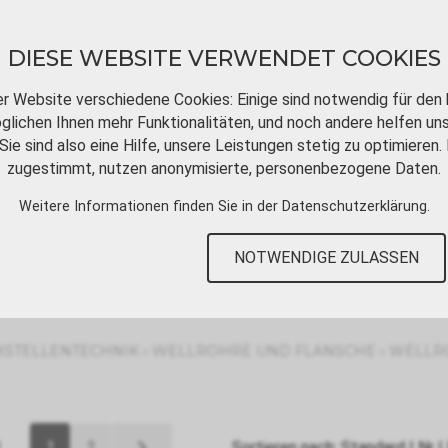
DIESE WEBSITE VERWENDET COOKIES
er Website verschiedene Cookies: Einige sind notwendig für den 
lichen Ihnen mehr Funktionalitäten, und noch andere helfen un
Sie sind also eine Hilfe, unsere Leistungen stetig zu optimieren. 
DOWNLOADS
VIDEOTUTORIALS
KONT
zugestimmt, nutzen anonymisierte, personenbezogene Daten.
Weitere Informationen finden Sie in der
Datenschutzerklärung
.
NOTWENDIGE ZULASSEN
›
›
KSTELLENTECHNIK
WELLROHRE UND FLANSCHE
WELLRO
1
2
Sortieren nach:
Standard
|
Nr
|