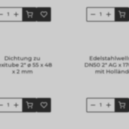
Dichtung zu
Edelstahlwell
exitube 2" ø 55 x 48
DN50 2" AG x 
x 2 mm
mit Holländ