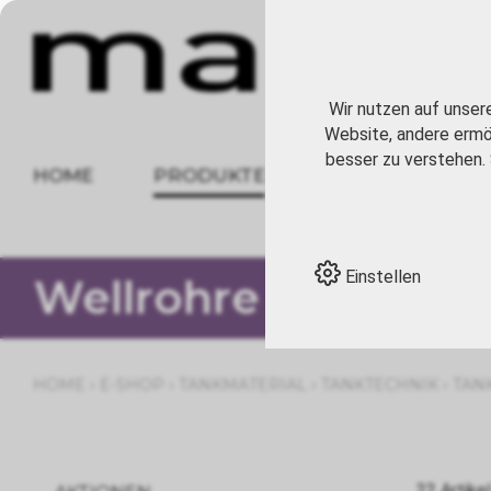
Wir nutzen auf unser
Website, andere ermög
besser zu verstehen. 
HOME
PRODUKTE
ÜBER UNS
Einstellen
Wellrohre Flexitube
›
›
›
›
HOME
E-SHOP
TANKMATERIAL
TANKTECHNIK
TAN
22 Artikel