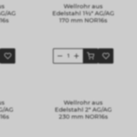
us
Wellrohr aus
AG/AG
Edelstahl 1½" AG/AG
16s
170 mm NOR16s
us
Wellrohr aus
AG/AG
Edelstahl 2" AG/AG
16s
230 mm NOR16s