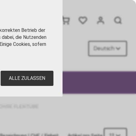
+41 41 449 09 90
korrekten Betrieb der
s dabei, die Nutzenden
Einige Cookies, sofern
Deutsch
AKT
ALLE ZULASSEN
HRE FLEXITUBE
12
Bezeichnung
|
CHF
/ Einheit
Artikel pro Seite