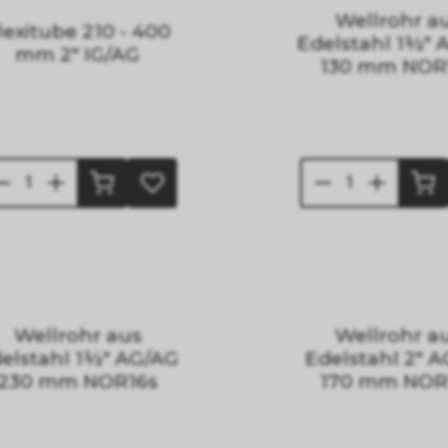
Wellrohr a
lexitube 210 - 400
Edelstahl 1½" 
mm 2" IG/AG
130 mm NOR
Wellrohr aus
Wellrohr a
elstahl 1½" AG/AG
Edelstahl 2" 
230 mm NOR16s
170 mm NOR