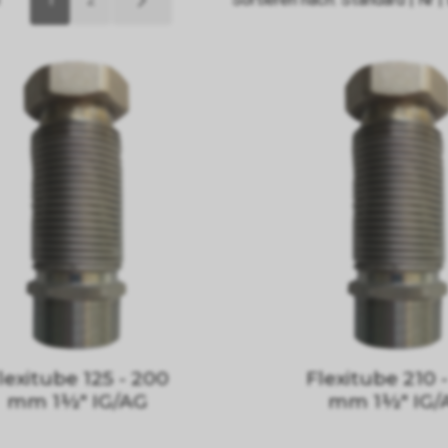
lexitube 125 - 200
Flexitube 210 
mm 1½" IG/AG
mm 1½" IG/