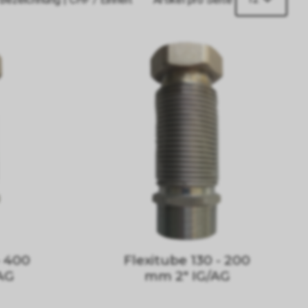
- 400
Flexitube 130 - 200
AG
mm 2" IG/AG