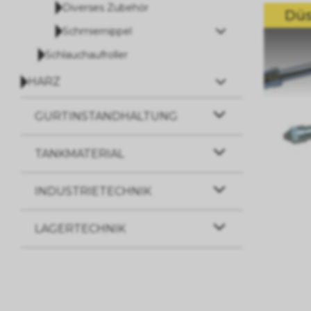
Diverses Zubehör
Düs
Schmiernippel
Schlauchaufroller
HARZ
GURTINSTANDHALTUNG
TANKMATERIAL
INDUSTRIETECHNIK
LAGERTECHNIK