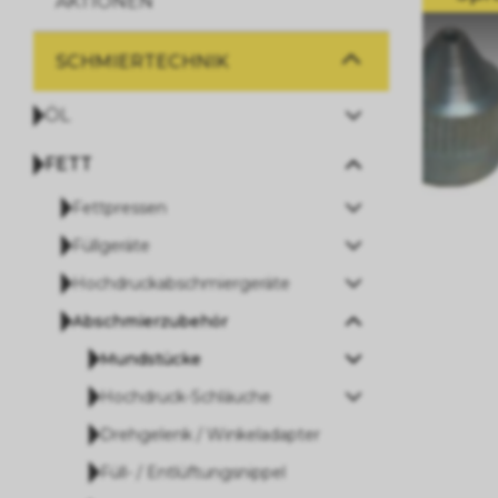
AKTIONEN
SCHMIERTECHNIK
ÖL
FETT
Fettpressen
Füllgeräte
Hochdruckabschmiergeräte
Abschmierzubehör
Mundstücke
Hochdruck-Schläuche
Drehgelenk / Winkeladapter
Füll- / Entlüftungsnippel