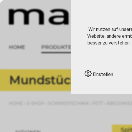
Wir nutzen auf unser
Website, andere ermög
besser zu verstehen. 
HOME
PRODUKTE
ÜBER UNS
Einstellen
Mundstücke
›
›
›
›
HOME
E-SHOP
SCHMIERTECHNIK
FETT
ABSCHMIE
Spi