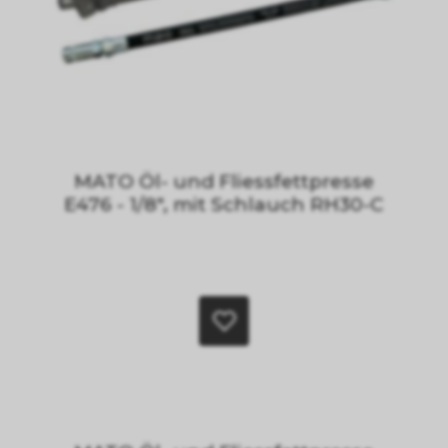
MATO Öl- und Fliessfettpresse
E476 - 1/8", mit Schlauch RH30-C