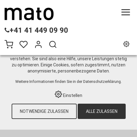
DIESE WEBSITE VERWENDET COOKIES
+41 41 449 09 90
Wir nutzen auf unserer Website verschiedene Cookies:
Einige sind notwendig für den korrekten Betrieb der Website,
andere ermöglichen Ihnen mehr Funktionalitäten, und noch
andere helfen uns dabei, die Nutzenden besser zu
verstehen. Sie sind also eine Hilfe, unsere Leistungen stetig
zu optimieren. Einige Cookies, sofern zugestimmt, nutzen
Fliessfettpressen
anonymisierte, personenbezogene Daten.
Weitere Informationen finden Sie in der
Datenschutzerklärung
.
HOME
›
E-SHOP
›
SCHMIERTECHNIK
›
FETT
›
Einstellen
FETTPRESSEN
›
FLIESSFETTPRESSEN
Sortieren nach:
Standard
|
Nr
|
Bezeichnung
|
CHF
NOTWENDIGE ZULASSEN
ALLE ZULASSEN
5 Artikel