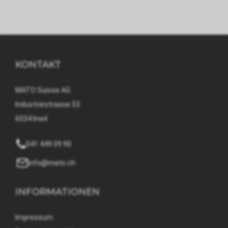
KONTAKT
MATO Suisse AG
Industriestrasse 53
6034 Inwil
041 449 09 90
info@mato.ch
INFORMATIONEN
Impressum