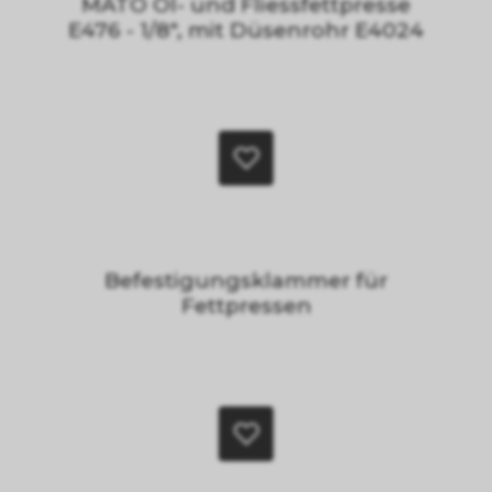
MATO Öl- und Fliessfettpresse
E476 - 1/8", mit Düsenrohr E4024
Befestigungsklammer für
Fettpressen