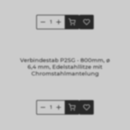
Verbindestab P2SG - 800mm, ø
6,4 mm, Edelstahllitze mit
Chromstahlmantelung