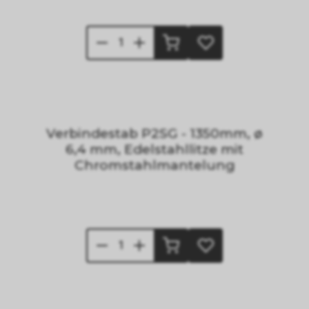
Verbindestab P2SG - 1350mm, ø
6,4 mm, Edelstahllitze mit
Chromstahlmantelung