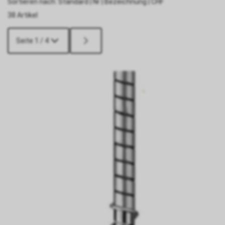
Sortieren nach:
Standard
|
Nr
|
Bezeichnung
|
CHF
38 Artikel
Seite 1 / 4