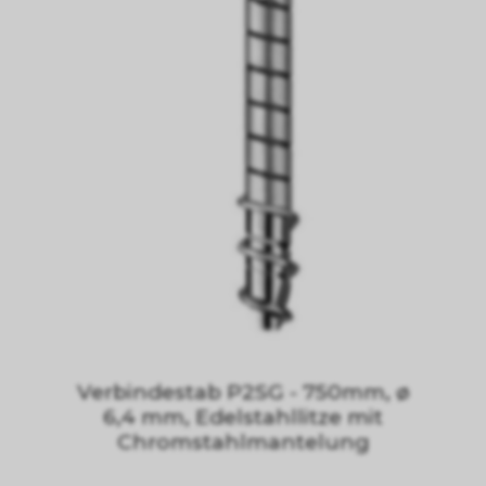
Verbindestab P2SG - 750mm, ø
6,4 mm, Edelstahllitze mit
Chromstahlmantelung