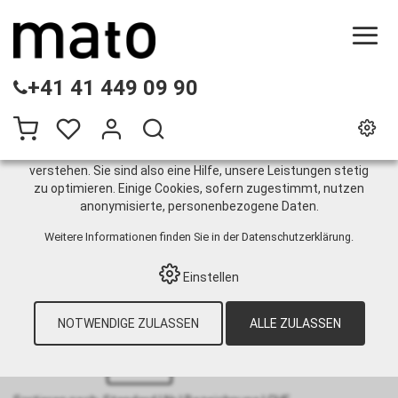
DIESE WEBSITE VERWENDET COOKIES
+41 41 449 09 90
Wir nutzen auf unserer Website verschiedene Cookies:
Einige sind notwendig für den korrekten Betrieb der Website,
andere ermöglichen Ihnen mehr Funktionalitäten, und noch
andere helfen uns dabei, die Nutzenden besser zu
verstehen. Sie sind also eine Hilfe, unsere Leistungen stetig
zu optimieren. Einige Cookies, sofern zugestimmt, nutzen
Verbindestäbe PSG
anonymisierte, personenbezogene Daten.
Weitere Informationen finden Sie in der
Datenschutzerklärung
.
HOME
›
E-SHOP
›
GURTINSTANDHALTUNG
›
Einstellen
HEAVY DUTY FÖRDERGURTE
›
MASCHINENSYSTEME
›
VERBINDESTÄBE
›
VERBINDESTÄBE PSG
NOTWENDIGE ZULASSEN
ALLE ZULASSEN
12
Artikel pro Seite