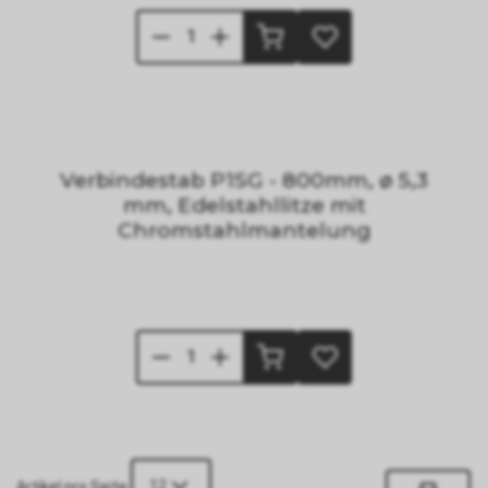
Verbindestab P1SG - 800mm, ø 5,3
mm, Edelstahllitze mit
Chromstahlmantelung
12
Artikel pro Seite