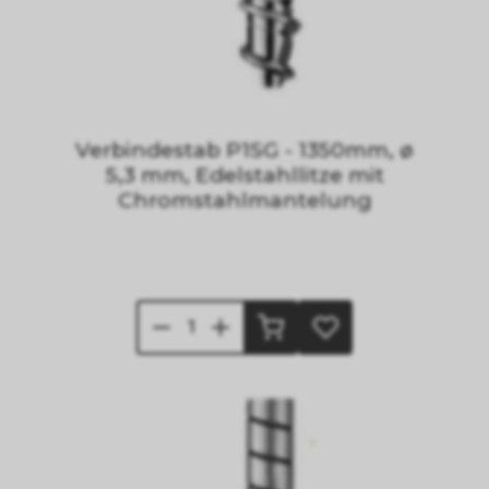
Verbindestab P1SG - 1350mm, ø
5,3 mm, Edelstahllitze mit
Chromstahlmantelung