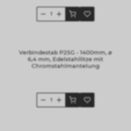
Verbindestab P2SG - 1400mm, ø
6,4 mm, Edelstahllitze mit
Chromstahlmantelung