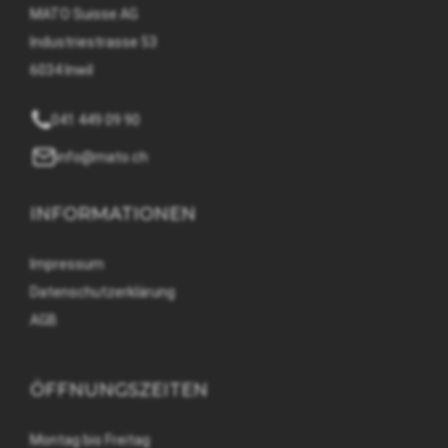
MATO Suisse AG
Industriestrasse 53
6034 Inwil
041 449 09 90
info@mato.ch
INFORMATIONEN
Impressum
Datenschutzerklärung
AGB
ÖFFNUNGSZEITEN
Montag bis Freitag