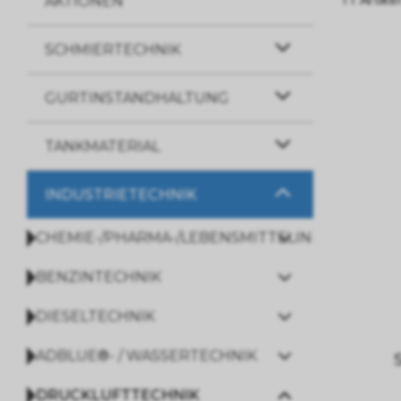
AKTIONEN
SCHMIERTECHNIK
GURTINSTANDHALTUNG
TANKMATERIAL
INDUSTRIETECHNIK
CHEMIE-/PHARMA-/LEBENSMITTELINDUSTRIE
BENZINTECHNIK
DIESELTECHNIK
ADBLUE®- / WASSERTECHNIK
DRUCKLUFTTECHNIK