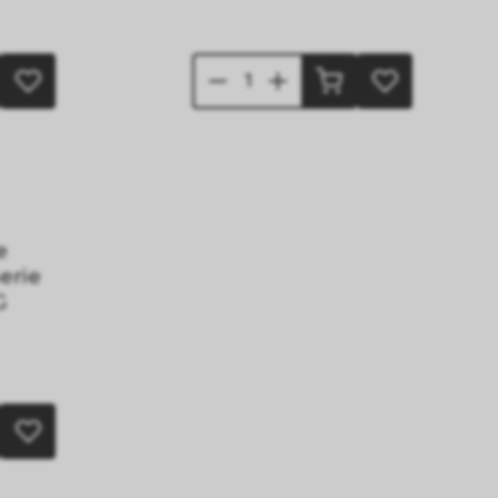
e
erie
G