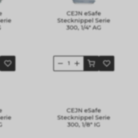
e
CEJN eSafe
erie
Stecknippel Serie
G
300, 1/4" AG
e
CEJN eSafe
erie
Stecknippel Serie
G
300, 1/8" IG