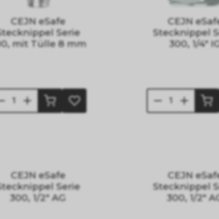
CEJN eSafe
CEJN eSaf
Stecknippel Serie
Stecknippel S
0, mit Tülle 8 mm
300, 1/4" I
CEJN eSafe
CEJN eSaf
Stecknippel Serie
Stecknippel S
300, 1/2" AG
300, 1/2" A