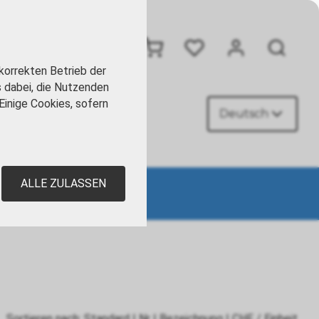
+41 41 449 09 90
korrekten Betrieb der
s dabei, die Nutzenden
Einige Cookies, sofern
Deutsch
AKT
ALLE ZULASSEN
Sortieren nach:
Standard
|
Nr
|
Bezeichnung
|
CHF
/ Einheit