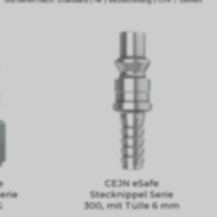
e
CEJN eSafe
erie
Stecknippel Serie
G
300, mit Tülle 6 mm