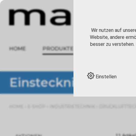
Wir nutzen auf unser
Website, andere ermög
besser zu verstehen. 
HOME
PRODUKTE
ÜBER UNS
Einstellen
Einstecknippel
›
›
›
HOME
E-SHOP
INDUSTRIETECHNIK
DRUCKLUFTTEC
11 Artikel