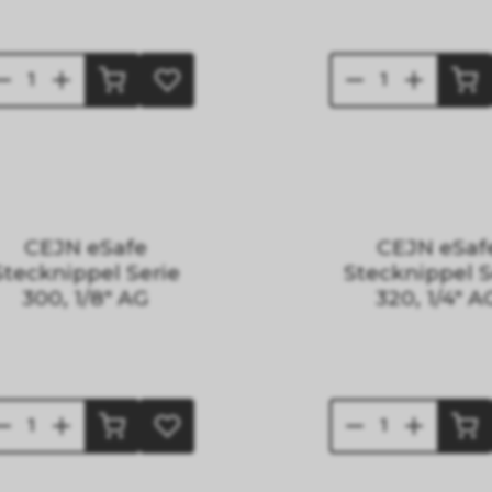
CEJN eSafe
CEJN eSaf
Stecknippel Serie
Stecknippel S
300, 1/8" AG
320, 1/4" A