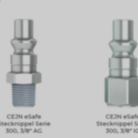
CEJN eSafe
CEJN eSaf
Stecknippel Serie
Stecknippel S
300, 3/8" AG
300, 3/8" I