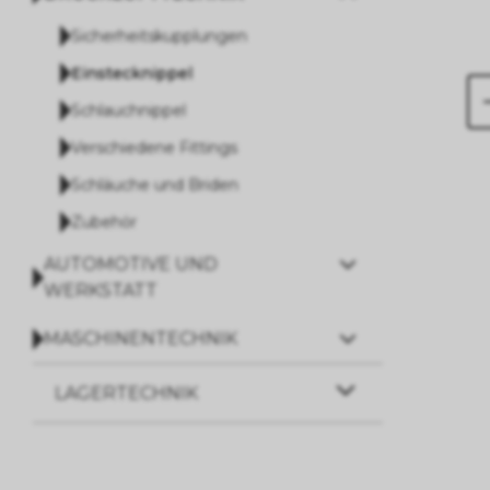
Sicherheitskupplungen
Einstecknippel
Schlauchnippel
Verschiedene Fittings
Schläuche und Briden
Zubehör
AUTOMOTIVE UND
WERKSTATT
MASCHINENTECHNIK
LAGERTECHNIK