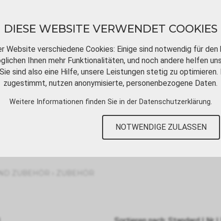
DIESE WEBSITE VERWENDET COOKIES
er Website verschiedene Cookies: Einige sind notwendig für den 
lichen Ihnen mehr Funktionalitäten, und noch andere helfen un
Sie sind also eine Hilfe, unsere Leistungen stetig zu optimieren. 
DOWNLOADS
VIDEOTUTORIALS
KONT
zugestimmt, nutzen anonymisierte, personenbezogene Daten.
Weitere Informationen finden Sie in der
Datenschutzerklärung
.
NOTWENDIGE ZULASSEN
›
UND ZUBEHÖR
ZUBEHÖR
Sortieren nach:
Standard
|
Nr
|