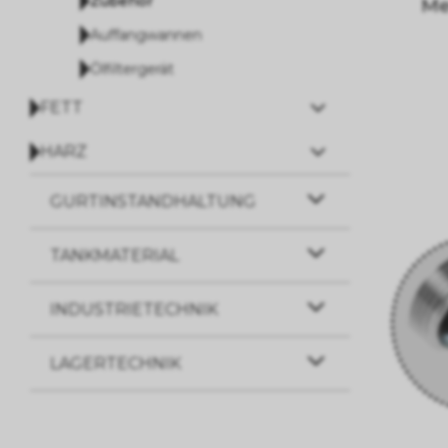
Zubehör
Me
Auffangwannen
Ölfiltergerät
FETT
HARZ
GURTINSTANDHALTUNG
TANKMATERIAL
INDUSTRIETECHNIK
LAGERTECHNIK