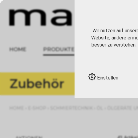
Wir nutzen auf unser
Website, andere ermög
besser zu verstehen. 
HOME
PRODUKTE
ÜBER UNS
Einstellen
Zubehör
›
›
›
›
HOME
E-SHOP
SCHMIERTECHNIK
ÖL
ÖLGERÄTE 
43 Artikel