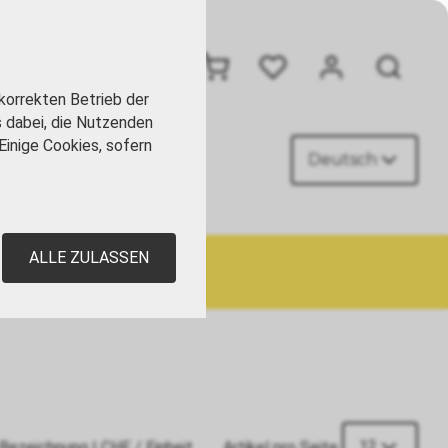
+41 41 449 09 90
korrekten Betrieb der
s dabei, die Nutzenden
Einige Cookies, sofern
Deutsch
AKT
ALLE ZULASSEN
12
Bezeichnung
|
CHF
/ Einheit
Artikel pro Seite