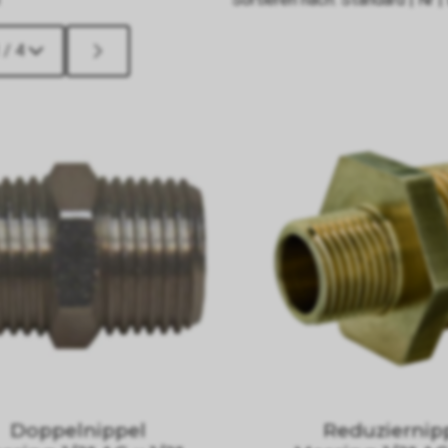
 / 4
Doppelnippel
Reduziernip