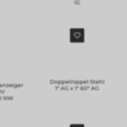
IG
Doppelnippel Stahl
anzeiger
1" AG x 1" 60° AG
0V
ut NW