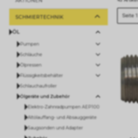
AKTIONEN
Seite 1
SCHMIERTECHNIK
ÖL
Pumpen
Schläuche
Ölpressen
Flüssigkeitsbehälter
Schlauchaufroller
Ölgeräte und Zubehör
Elektro-Zahnradpumpen AEP100
Altölauffang- und Absauggeräte
Saugsonden und Adapter