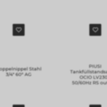
PIUSI
oppelnippel Stahl
Tankfüllstands
3/4" 60° AG
OCIO LV23
50/60Hz RS o