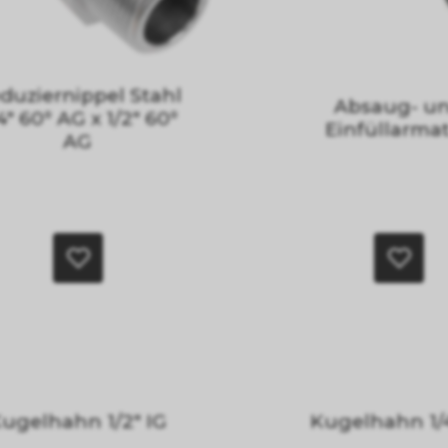
duziernippel Stahl
Absaug- u
4" 60° AG x 1/2" 60°
Einfüllarma
AG
ugelhahn 1/2" IG
Kugelhahn 1/4