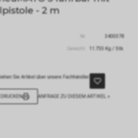
lpistole - 2 m
Nr:
3400378
Gewicht:
11.755
Kg
/ Stk.
iehen Sie Artikel über unsere Fachhändler.
DRUCKEN
ANFRAGE ZU DIESEM ARTIKEL »