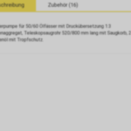
chreibung
Zubehör (16)
erpumpe für 50/60 Ölfässer mit Druckübersetzung 1:3
aggregat, Teleskopsaugrohr 520/800 mm lang mit Saugkorb, 2 
nöl mit Tropfschutz.