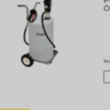
Ö
Bez