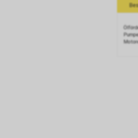
Bes
Ölförd
Pumpen
Motore