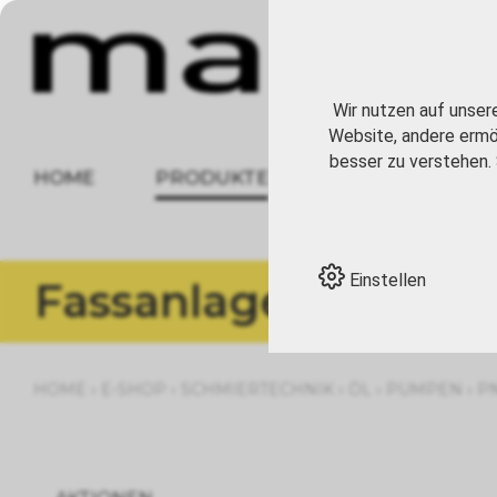
Wir nutzen auf unser
Website, andere ermög
besser zu verstehen. 
HOME
PRODUKTE
ÜBER UNS
Einstellen
Fassanlagen
›
›
›
›
›
HOME
E-SHOP
SCHMIERTECHNIK
ÖL
PUMPEN
P