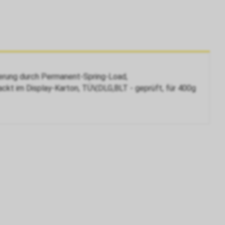
ierung durch Permanent-Spring-Load,
ackt im Display-Karton, TÜV,DLG,BLT - geprüft, für 400g