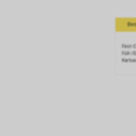
Bes
First-
Füll-/
Kartus