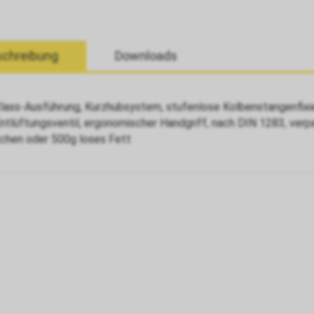
chreibung
Downloads
Class-Ausführung, Kurzhubsystem, stufenlose Kolbenstangenfix
Entlüftungsventil, ergonomischer Handgriff, nach DIN 1283, verp
chen oder 500g loses Fett