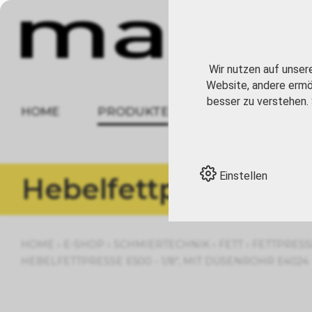
Wir nutzen auf unser
Website, andere ermög
besser zu verstehen. 
HOME
PRODUKTE
ÜBER UNS
Einstellen
Hebelfettpressen
›
›
›
›
HOME
E-SHOP
SCHMIERTECHNIK
FETT
FETTPRES
HEBELFETTPRESSE E500 - 1/8", MIT DÜSENROHR E4024