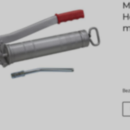
M
H
m
Bez