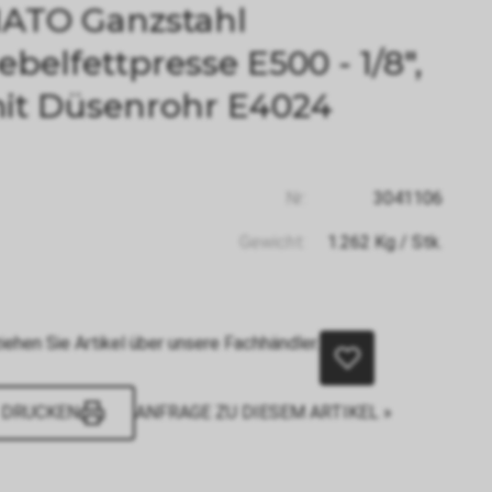
ATO Ganzstahl
ebelfettpresse E500 - 1/8",
it Düsenrohr E4024
Nr:
3041106
Gewicht:
1.262
Kg
/ Stk.
iehen Sie Artikel über unsere Fachhändler.
DRUCKEN
ANFRAGE ZU DIESEM ARTIKEL »