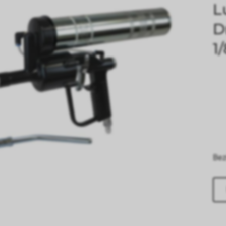
L
D
1
Bez