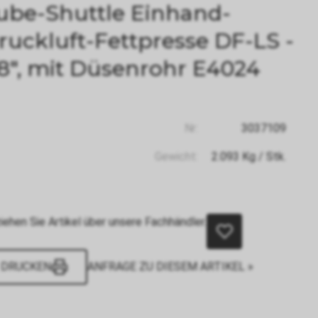
ube-Shuttle Einhand-
ruckluft-Fettpresse DF-LS -
/8", mit Düsenrohr E4024
Nr:
3037109
Gewicht:
2.093
Kg
/ Stk.
iehen Sie Artikel über unsere Fachhändler.
DRUCKEN
ANFRAGE ZU DIESEM ARTIKEL »