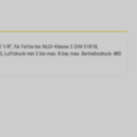
1/8", für Fette bis NLGI-Klasse 3 DIN 51818,
 Luftdruck min 3 bis max. 8 bar, max. Betriebsdruck 480