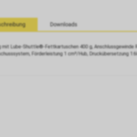
chreibung
Downloads
g mit Lube-Shuttle®-Fettkartuschen 400 g, Anschlussgewinde R 
schusssystem, Förderleistung 1 cm³/Hub, Druckübersetzung 1:60,