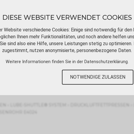
DIESE WEBSITE VERWENDET COOKIES
er Website verschiedene Cookies: Einige sind notwendig für den 
lichen Ihnen mehr Funktionalitäten, und noch andere helfen un
Sie sind also eine Hilfe, unsere Leistungen stetig zu optimieren. 
DOWNLOADS
VIDEOTUTORIALS
KONT
zugestimmt, nutzen anonymisierte, personenbezogene Daten.
Weitere Informationen finden Sie in der
Datenschutzerklärung
.
n
NOTWENDIGE ZULASSEN
›
›
›
SEN
LUBE-SHUTTLE® SYSTEM
DRUCKLUFTFETTPRESSEN
DÜSENROHR E4024