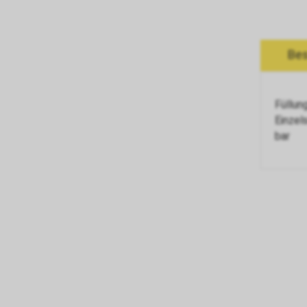
Bes
Füllun
Einzel
bar